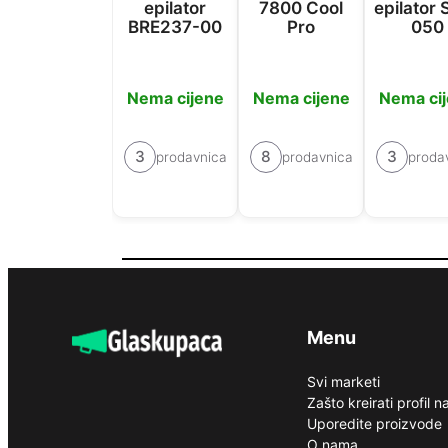
epilator
7800 Cool
epilator 
BRE237-00
Pro
050
Nema cijene
Nema cijene
Nema ci
3
8
3
prodavnica
prodavnica
proda
Menu
Svi marketi
Zašto kreirati profil 
Uporedite proizvode
O nama