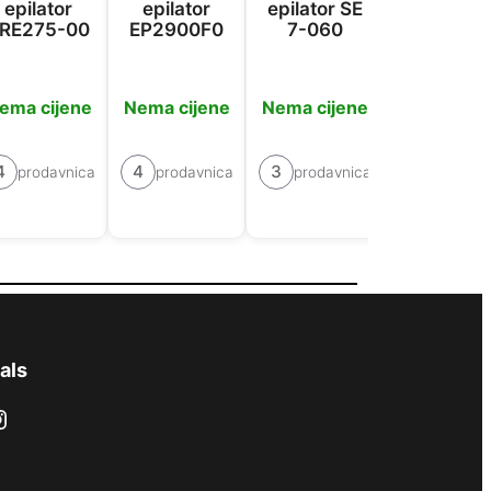
epilator
epilator
epilator SE
epilator
RE275-00
EP2900F0
7-060
FG1100
ema cijene
Nema cijene
Nema cijene
Nema cije
4
4
3
3
prodavnica
prodavnica
prodavnica
prodavn
als
ram