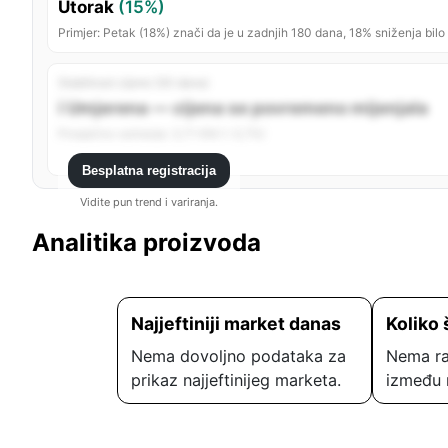
Utorak
(15%)
Primjer: Petak (18%) znači da je u zadnjih 180 dana, 18% sniženja bilo
Stabilnost cijene (30 dana)
ℹ️ Umjerena — cijena se povremeno mijenjala
Prosječno variranje: 3,71 KM (~3,7%)
Besplatna registracija
Vidite pun trend i variranja.
Analitika proizvoda
Najjeftiniji market danas
Koliko 
Nema dovoljno podataka za
Nema ra
prikaz najjeftinijeg marketa.
između 