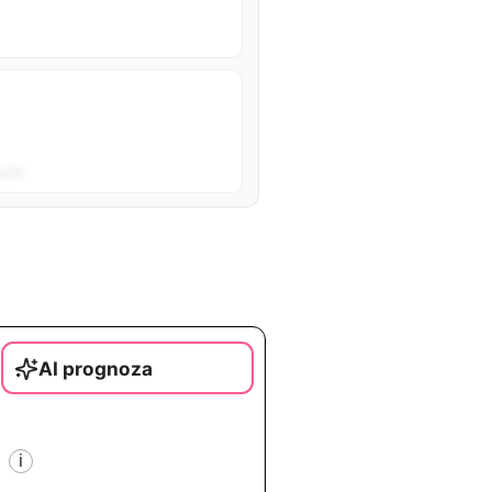
sta”.
AI prognoza
i