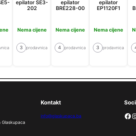
SE5-
epilator SE3-
epilator
epilator
202
BRE228-00
EP1120F1
B
jene
Nema cijene
Nema cijene
Nema cijene
N
3
4
3
vnica
prodavnica
prodavnica
prodavnica
Kontakt
Soci
Facebook
Instag
info@glaskupaca.ba
na Glaskupaca