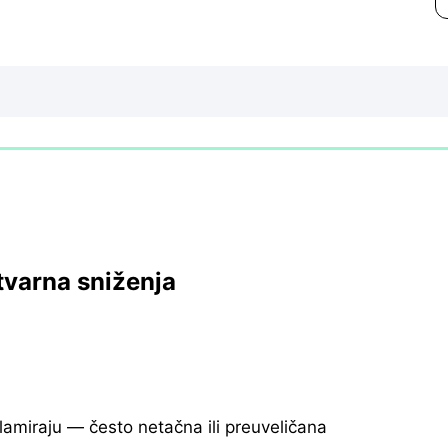
tvarna sniženja
klamiraju — često netačna ili preuveličana