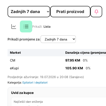
Prati proizvod
Prikaži:
Lista
Prikaži promjene za:
Market
Današnja cijena (promjena
CM
97.95 KM
0%
eKupi
105.90 KM
0%
Posljednje ažuriranje: 19.07.2026 u 20:08 (Sarajevo)
Kategorija:
Epilatori i depilatori
Uvid za kupce
Najčešći dan sniženja