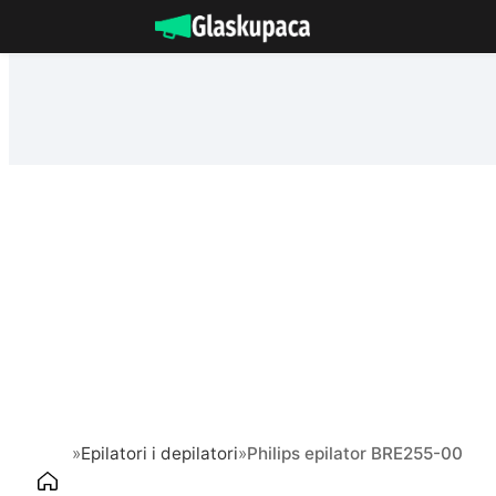
Idi
na
sadržaj
»
Epilatori i depilatori
»
Philips epilator BRE255-00