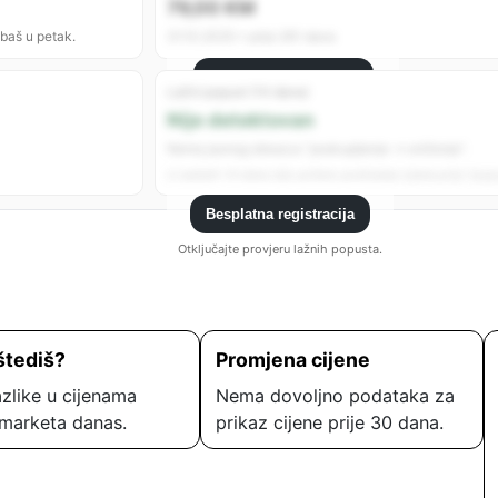
79,00 KM
 baš u petak.
31.10.2025 • prije 261 dana
Besplatna registracija
Lažni popust (14 dana)
Registrujte se da vidite sve analitike.
Nije detektovan
Nema jasnog obrasca “poskupljenje → sniženje”.
U zadnjih 14 dana nije uočeno podizanje cijene prije “popu
Besplatna registracija
Otključajte provjeru lažnih popusta.
štediš?
Promjena cijene
zlike u cijenama
Nema dovoljno podataka za
marketa danas.
prikaz cijene prije 30 dana.