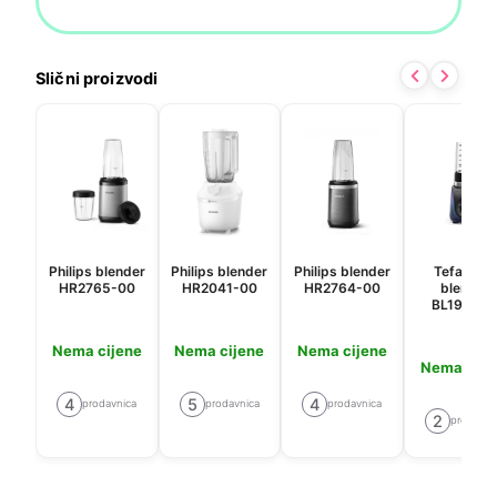
Slični proizvodi
Philips blender
Philips blender
Philips blender
Tefal mini
HR2765-00
HR2041-00
HR2764-00
blender
BL19H4F
Nema cijene
Nema cijene
Nema cijene
Nema cije
4
5
4
prodavnica
prodavnica
prodavnica
2
prodavni