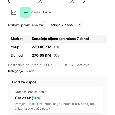
Prikaži:
Lista
Prikaži promjene za:
Market
Današnja cijena (promjena 7 dana)
eKupi
239.90 KM
0%
Domod
276.65 KM
0%
Posljednje ažuriranje: 19.07.2026 u 19:54 (Sarajevo)
Kategorija:
Blenderi
Uvid za kupce
Najčešći dan sniženja
Četvrtak
(16%)
Primjer: Petak (18%) znači da je u zadnjih 180 dana, 18%
sniženja bilo baš u petak.