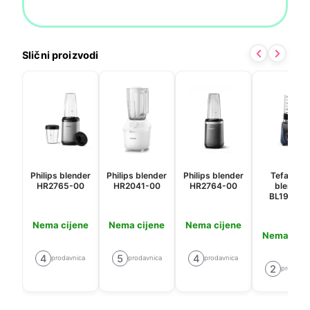
Slični proizvodi
Philips blender
Philips blender
Philips blender
Tefal mini
HR2765-00
HR2041-00
HR2764-00
blender
BL19H4F
Nema cijene
Nema cijene
Nema cijene
Nema cije
4
5
4
prodavnica
prodavnica
prodavnica
2
prodavni