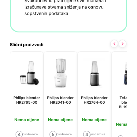
Svakodnevno prati cijene svih marketa i
izračunava stvarna sniženja na osnovu
sopstvenih podataka
Slični proizvodi
Philips blender
Philips blender
Philips blender
Tefal mini
HR2765-00
HR2041-00
HR2764-00
blender
BL19H4F
Nema cijene
Nema cijene
Nema cijene
Nema cije
4
5
4
prodavnica
prodavnica
prodavnica