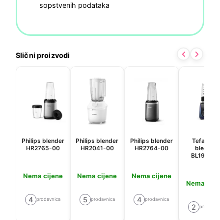
sopstvenih podataka
Slični proizvodi
Philips blender
Philips blender
Philips blender
Tefal mini
HR2765-00
HR2041-00
HR2764-00
blender
BL19H4F
Nema cijene
Nema cijene
Nema cijene
Nema cije
4
5
4
prodavnica
prodavnica
prodavnica
2
prodavni