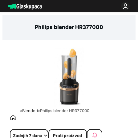
Idi
na
sadržaj
Philips blender HR377000
»
Blenderi
»
Philips blender HR377000
Prati proizvod