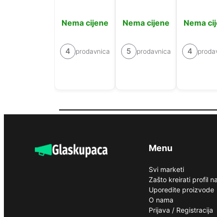
Nema cijene
Nema cijene
Nema ci
4
5
4
prodavnica
prodavnica
proda
Menu
Svi marketi
Zašto kreirati profil 
Uporedite proizvode
O nama
Prijava / Registracija