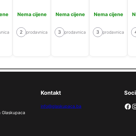
jene
Nema cijene
Nema cijene
Nema cijene
N
2
3
3
vnica
prodavnica
prodavnica
prodavnica
Kontakt
Soci
Facebook
Instag
info@glaskupaca.ba
na Glaskupaca