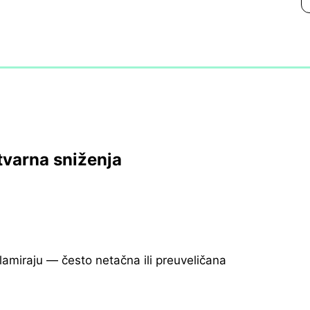
tvarna sniženja
klamiraju — često netačna ili preuveličana