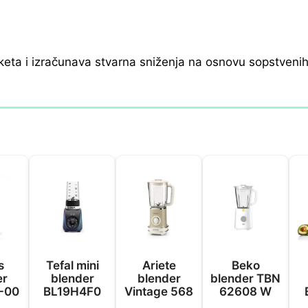
keta i izračunava stvarna sniženja na osnovu sopstveni
s
Tefal mini
Ariete
Beko
er
blender
blender
blender TBN
-00
BL19H4F0
Vintage 568
62608 W