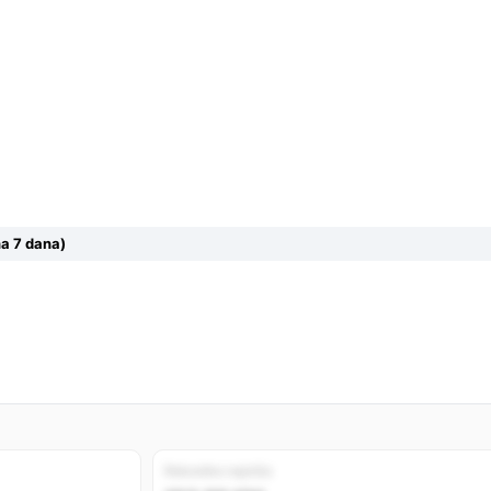
a 7 dana)
Rekordno najniža