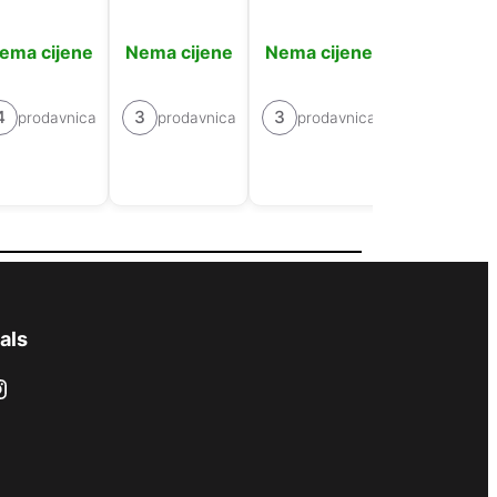
ema cijene
Nema cijene
Nema cijene
Nema cije
4
3
3
4
prodavnica
prodavnica
prodavnica
prodavn
als
ram