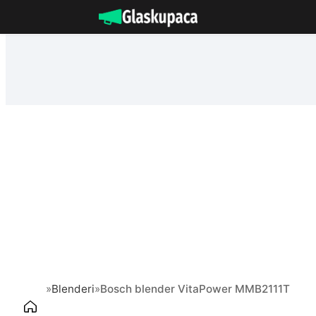
Idi
na
sadržaj
»
Blenderi
»
Bosch blender VitaPower MMB2111T