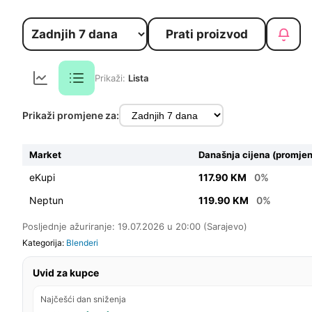
Prati proizvod
Prikaži:
Lista
Prikaži promjene za:
Market
Današnja cijena (promjen
eKupi
117.90 KM
0%
Neptun
119.90 KM
0%
Posljednje ažuriranje: 19.07.2026 u 20:00 (Sarajevo)
Kategorija:
Blenderi
Uvid za kupce
Najčešći dan sniženja