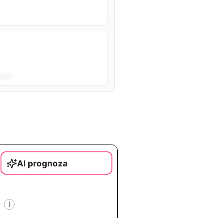
sta”.
AI prognoza
i