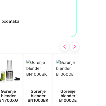
h podataka
Gorenje
Gorenje
Gorenje
Philips
blender
blender
blender
blender
BN700XG
BN1000BK
B1000DE
HR3573-