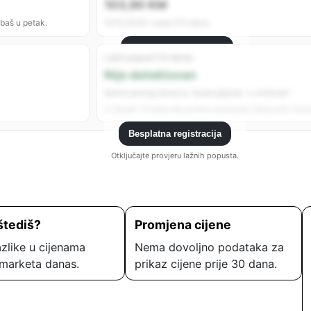
103,90 KM
 baš u petak.
19.12.2025 • prije 212 dana
Besplatna registracija
Lažni popust (14 dana)
Registrujte se da vidite sve analitike.
Nije detektovan
Nema jasnog obrasca “poskupljenje → sniženje”.
U zadnjih 14 dana nije uočeno podizanje cijene prije “popu
Besplatna registracija
Otključajte provjeru lažnih popusta.
štediš?
Promjena cijene
zlike u cijenama
Nema dovoljno podataka za
marketa danas.
prikaz cijene prije 30 dana.