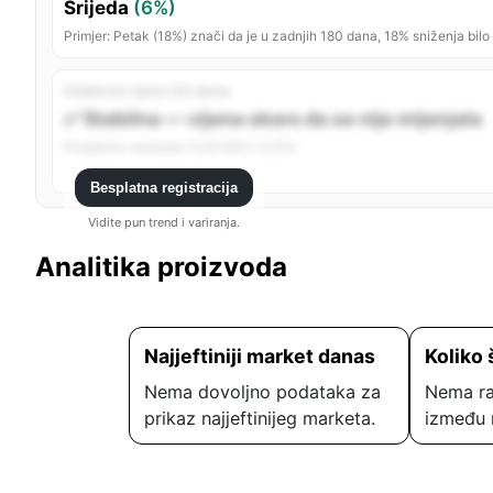
Srijeda
(6%)
Primjer: Petak (18%) znači da je u zadnjih 180 dana, 18% sniženja bilo
Stabilnost cijene (30 dana)
✅ Stabilna — cijena skoro da se nije mijenjala
Prosječno variranje: 0,00 KM (~0,0%)
Besplatna registracija
Vidite pun trend i variranja.
Analitika proizvoda
Najjeftiniji market danas
Koliko 
Nema dovoljno podataka za
Nema ra
prikaz najjeftinijeg marketa.
između 