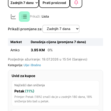
Prati proizvod
Prikaži:
Lista
Prikaži promjene za:
Market
Današnja cijena (promjena 7 dana)
Amko
3.95 KM
0%
Posljednje ažuriranje: 19.07.2026 u 15:54 (Sarajevo)
Kategorija:
Ulje i Brašno
Uvid za kupce
Najčešći dan sniženja
Petak
(11%)
Primjer: Petak (18%) znači da je u zadnjih 180 dana, 18%
sniženja bilo baš u petak.