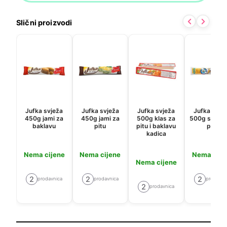
Slični proizvodi
Jufka svježa
Jufka svježa
Jufka svježa
Jufka svje
450g jami za
450g jami za
500g klas za
500g sprind
baklavu
pitu
pitu i baklavu
pitu
kadica
Nema cijene
Nema cijene
Nema cije
Nema cijene
2
2
2
prodavnica
prodavnica
prodavni
2
prodavnica