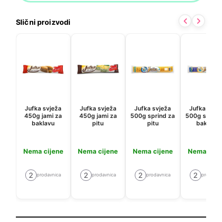
Slični proizvodi
Jufka svježa
Jufka svježa
Jufka svježa
Jufka svje
450g jami za
450g jami za
500g sprind za
500g sprind
baklavu
pitu
pitu
baklavu
Nema cijene
Nema cijene
Nema cijene
Nema cije
2
2
2
2
prodavnica
prodavnica
prodavnica
prodavni