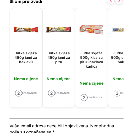
Slični proizvodi
Jufka svježa
Jufka svježa
Jufka svježa
Jufka svje
450g jami za
450g jami za
500g klas za
500g sprind
baklavu
pitu
pitu i baklavu
baklavu
kadica
Nema cijene
Nema cijene
Nema cije
Nema cijene
2
2
2
prodavnica
prodavnica
prodavni
2
prodavnica
Vaša email adresa neće biti objavljivana.
Neophodna
polja su označena sa
*