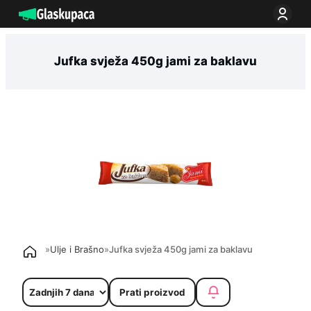
Idi
na
sadržaj
Jufka svježa 450g jami za baklavu
»
Ulje i Brašno
»
Jufka svježa 450g jami za baklavu
Prati proizvod