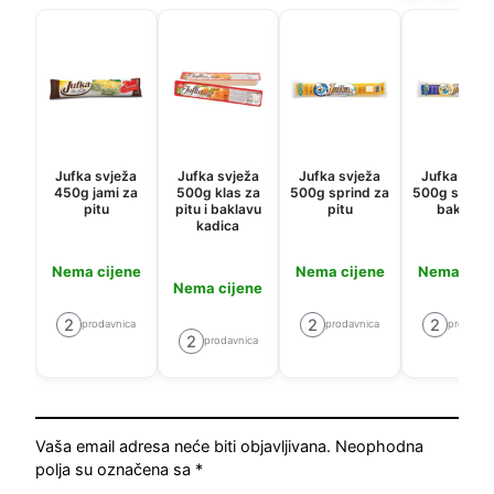
Jufka svježa
Jufka svježa
Jufka svježa
Jufka svje
450g jami za
500g klas za
500g sprind za
500g sprind
pitu
pitu i baklavu
pitu
baklavu
kadica
Nema cijene
Nema cijene
Nema cije
Nema cijene
2
2
2
prodavnica
prodavnica
prodavni
2
prodavnica
Vaša email adresa neće biti objavljivana.
Neophodna
polja su označena sa
*