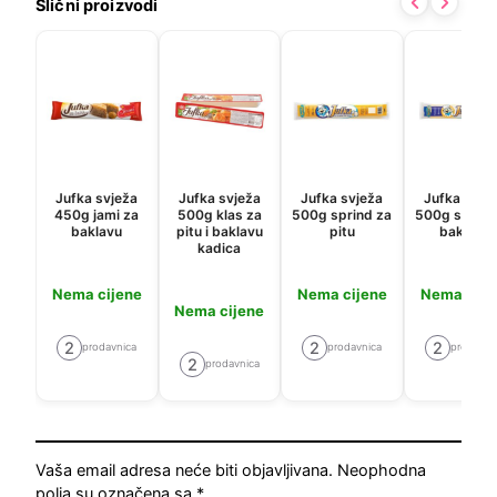
Slični proizvodi
Jufka svježa
Jufka svježa
Jufka svježa
Jufka svje
450g jami za
500g klas za
500g sprind za
500g sprind
baklavu
pitu i baklavu
pitu
baklavu
kadica
Nema cijene
Nema cijene
Nema cije
Nema cijene
2
2
2
prodavnica
prodavnica
prodavni
2
prodavnica
Vaša email adresa neće biti objavljivana.
Neophodna
polja su označena sa
*