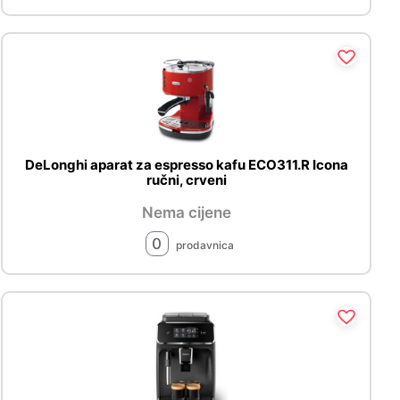
DeLonghi aparat za espresso kafu ECO311.R Icona
ručni, crveni
Nema cijene
0
prodavnica