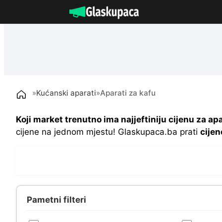
Idi
na
sadržaj
»
Kućanski aparati
»
Aparati za kafu
Koji market trenutno ima najjeftiniju cijenu za ap
cijene na jednom mjestu! Glaskupaca.ba prati
cijen
Pametni filteri