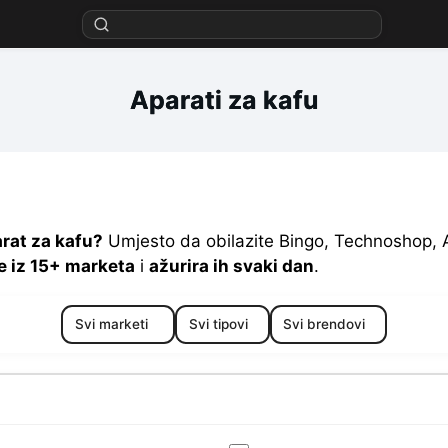
Aparati za kafu
arat za kafu?
Umjesto da obilazite Bingo, Technoshop, A
e iz 15+ marketa
i
ažurira ih svaki dan
.