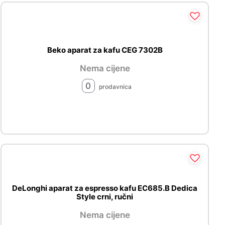
Beko aparat za kafu CEG 7302B
Nema cijene
0
prodavnica
DeLonghi aparat za espresso kafu EC685.B Dedica
Style crni, ručni
Nema cijene