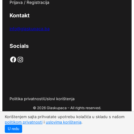
Prijava / Registracija
Kontakt
info@glaskupaca.ba
Socials
Facebook
Instagram
Politika privatnosti
Uslovi korištenja
© 2026 Glaskupaca – All rights reserved.
Korištenjem sajta prihvatate upotrebu kolačića u skladu s našom
politikom privatnosti
i
uslovima korištenja
.
U redu