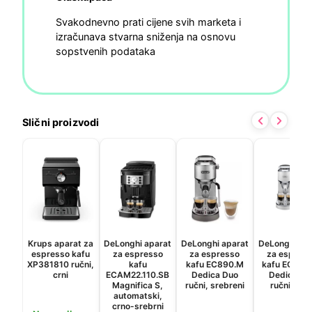
Svakodnevno prati cijene svih marketa i
izračunava stvarna sniženja na osnovu
sopstvenih podataka
Slični proizvodi
Krups aparat za
DeLonghi aparat
DeLonghi aparat
DeLonghi ap
espresso kafu
za espresso
za espresso
za espres
XP381810 ručni,
kafu
kafu EC890.M
kafu EC890
crni
ECAM22.110.SB
Dedica Duo
Dedica Du
Magnifica S,
ručni, srebreni
ručni, bijel
automatski,
crno-srebrni