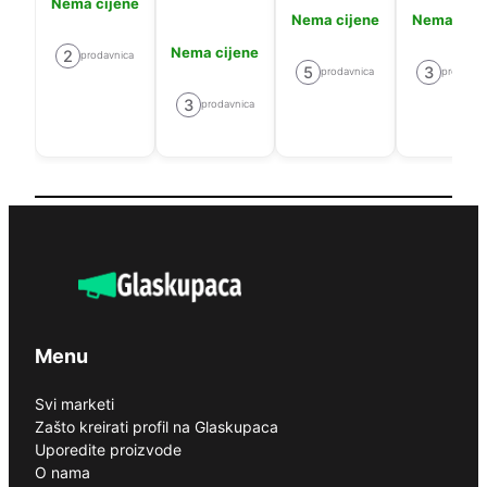
Nema cijene
Nema cijene
Nema cije
Nema cijene
2
prodavnica
5
3
prodavnica
prodavni
3
prodavnica
Menu
Svi marketi
Zašto kreirati profil na Glaskupaca
Uporedite proizvode
O nama