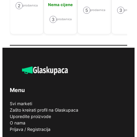
Nema cijene
2
prodavnica
5
3
prodavnica
prodavni
3
prodavnica
Menu
Svi marketi
Zašto kreirati profil na Glaskupaca
Uporedite proizvode
O nama
Prijava / Registracija