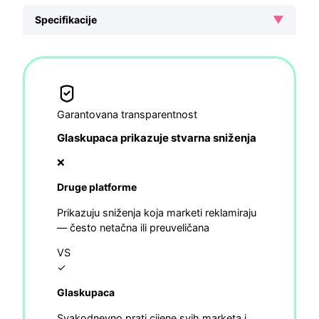
▼
Specifikacije
Garantovana transparentnost
Glaskupaca prikazuje stvarna sniženja
❌
Druge platforme
Prikazuju sniženja koja marketi reklamiraju
— često netačna ili preuveličana
VS
✓
Glaskupaca
Svakodnevno prati cijene svih marketa i