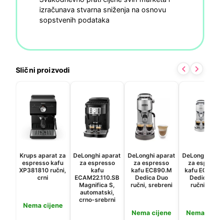
izračunava stvarna sniženja na osnovu
sopstvenih podataka
Slični proizvodi
Krups aparat za
DeLonghi aparat
DeLonghi aparat
DeLonghi ap
espresso kafu
za espresso
za espresso
za espres
XP381810 ručni,
kafu
kafu EC890.M
kafu EC890
crni
ECAM22.110.SB
Dedica Duo
Dedica Du
Magnifica S,
ručni, srebreni
ručni, bijel
automatski,
crno-srebrni
Nema cijene
Nema cijene
Nema cije