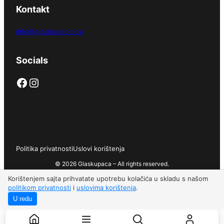
Kontakt
info@glaskupaca.ba
Socials
Facebook
Instagram
Politika privatnosti
Uslovi korištenja
© 2026 Glaskupaca – All rights reserved.
Korištenjem sajta prihvatate upotrebu kolačića u skladu s našom
politikom privatnosti
i
uslovima korištenja
.
U redu