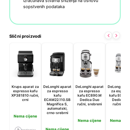
izračunava stvarna sniženja na osnovu
sopstvenih podataka
Slični proizvodi
Krups aparat za
DeLonghi aparat
DeLonghi aparat
DeLonghi ap
espresso kafu
za espresso
za espresso
za espres
XP381810 ručni,
kafu
kafu EC890.M
kafu EC890
crni
ECAM22.110.SB
Dedica Duo
Dedica Du
Magnifica S,
ručni, srebreni
ručni, bijel
automatski,
crno-srebrni
Nema cijene
Nema cijene
Nema cije
Nema cijene
prodavnica