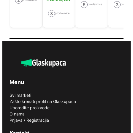
2
5
3
prodavnica
prodavni
3
prodavnica
Menu
Svi marketi
Zašto kreirati profil na Glaskupaca
Uporedite proizvode
O nama
Prijava / Registracija