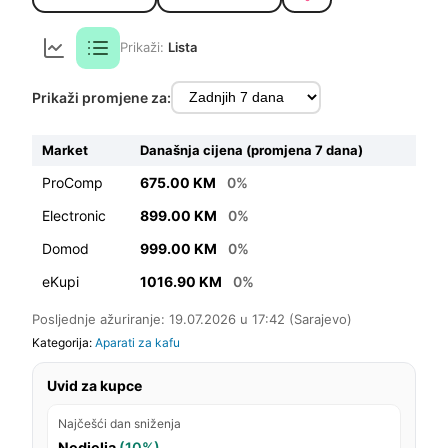
Prikaži:
Lista
Prikaži promjene za:
Market
Današnja cijena (promjena 7 dana)
ProComp
675.00 KM
0%
Electronic
899.00 KM
0%
Domod
999.00 KM
0%
eKupi
1016.90 KM
0%
Posljednje ažuriranje: 19.07.2026 u 17:42 (Sarajevo)
Kategorija:
Aparati za kafu
Uvid za kupce
Najčešći dan sniženja
Nedjelja
(10%)