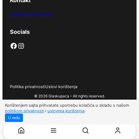
Kontakt
info@glaskupaca.ba
Socials
Facebook
Instagram
Politika privatnosti
Uslovi korištenja
© 2026 Glaskupaca – All rights reserved.
Korištenjem sajta prihvatate upotrebu kolačića u skladu s našom
politikom privatnosti
i
uslovima korištenja
.
U redu