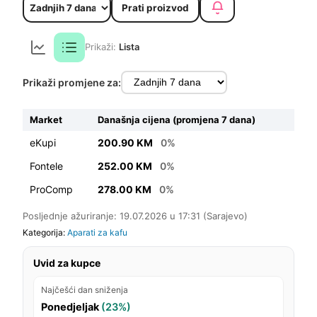
Prati proizvod
Prikaži:
Lista
Prikaži promjene za:
Market
Današnja cijena (promjena 7 dana)
eKupi
200.90 KM
0%
Fontele
252.00 KM
0%
ProComp
278.00 KM
0%
Posljednje ažuriranje: 19.07.2026 u 17:31 (Sarajevo)
Kategorija:
Aparati za kafu
Uvid za kupce
Najčešći dan sniženja
Ponedjeljak
(23%)