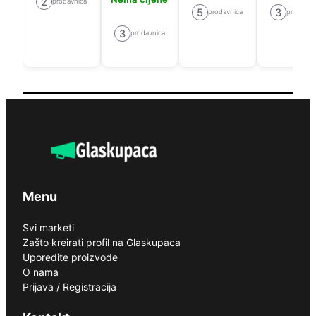
2
prodavnica
5
3
prodavnica
prodavni
3
prodavnica
Menu
Svi marketi
Zašto kreirati profil na Glaskupaca
Uporedite proizvode
O nama
Prijava / Registracija