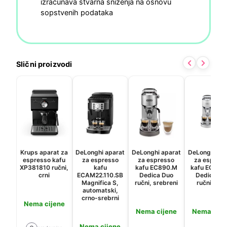
izračunava stvarna sniženja na osnovu
sopstvenih podataka
Slični proizvodi
Krups aparat za
DeLonghi aparat
DeLonghi aparat
DeLonghi ap
espresso kafu
za espresso
za espresso
za espres
XP381810 ručni,
kafu
kafu EC890.M
kafu EC890
crni
ECAM22.110.SB
Dedica Duo
Dedica Du
Magnifica S,
ručni, srebreni
ručni, bijel
automatski,
crno-srebrni
Nema cijene
Nema cijene
Nema cije
Nema cijene