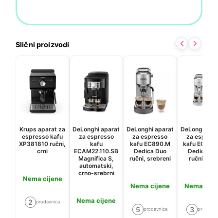
Slični proizvodi
Krups aparat za
DeLonghi aparat
DeLonghi aparat
DeLonghi ap
espresso kafu
za espresso
za espresso
za espres
XP381810 ručni,
kafu
kafu EC890.M
kafu EC890
crni
ECAM22.110.SB
Dedica Duo
Dedica Du
Magnifica S,
ručni, srebreni
ručni, bijel
automatski,
crno-srebrni
Nema cijene
Nema cijene
Nema cije
Nema cijene
2
prodavnica
5
3
prodavnica
prodavni