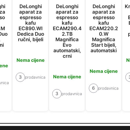
hi
DeLonghi
DeLonghi
DeLonghi
Kr
 za
aparat za
aparat za
aparat za
so
espresso
espresso
espresso
kafu
kafu
kafu
.M
EC890.WI
ECAM290.4
ECAM220.2
Duo
Dedica Duo
2.TB
0.W
,
ručni, bijeli
Magnifica
Magnifica
ni
Evo
Start bijeli,
automatski,
automatski
crni
Nema cijene
N
jene
Nema cijene
Nema cijene
3
prodavnica
vnica
6
prodavnica
3
prodavnica