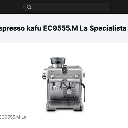
spresso kafu EC9555.M La Specialista O
EC9555.M La Specialista Opera, srebreni, ručni