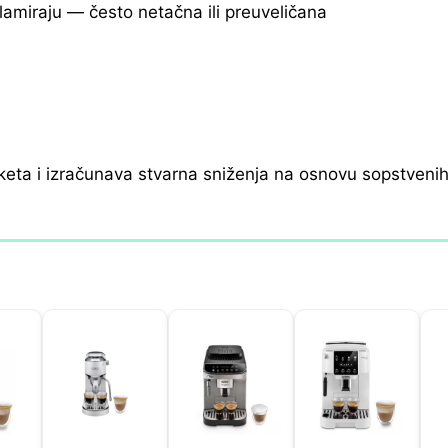
klamiraju — često netačna ili preuveličana
keta i izračunava stvarna sniženja na osnovu sopstveni