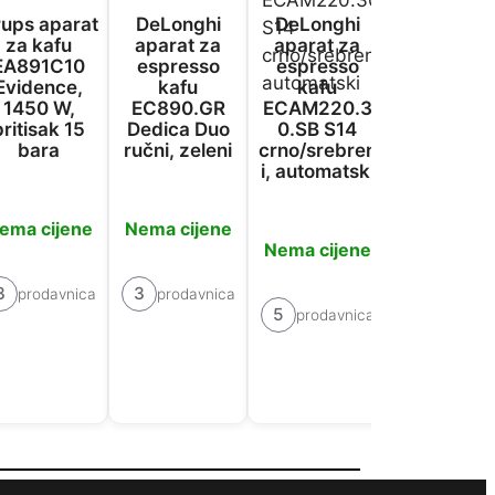
ups aparat
DeLonghi
DeLonghi
Krups apa
za kafu
aparat za
aparat za
za espres
EA891C10
espresso
espresso
kafu
Evidence,
kafu
kafu
EA872B1
1450 W,
EC890.GR
ECAM220.3
pritisak 15
Dedica Duo
0.SB S14
bara
ručni, zeleni
crno/srebren
Nema cije
i, automatski
ema cijene
Nema cijene
2
prodavn
Nema cijene
3
3
prodavnica
prodavnica
5
prodavnica