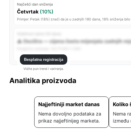
Najčešći dan sniženja
Četvrtak
(10%)
Primjer: Petak (18%) znači da je u zadnjih 180 dana, 18% sniženja bilo
Stabilnost cijene (30 dana)
⚠️ Oscilira — cijena često mijenjala zadnjih m
Prosječno variranje: 142,75 KM (~7,8%)
Besplatna registracija
Vidite pun trend i variranja.
Analitika proizvoda
Najjeftiniji market danas
Koliko 
Nema dovoljno podataka za
Nema ra
prikaz najjeftinijeg marketa.
između 