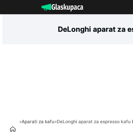
Idi
na
sadržaj
DeLonghi aparat za e
»
Aparati za kafu
»
DeLonghi aparat za espresso kafu 