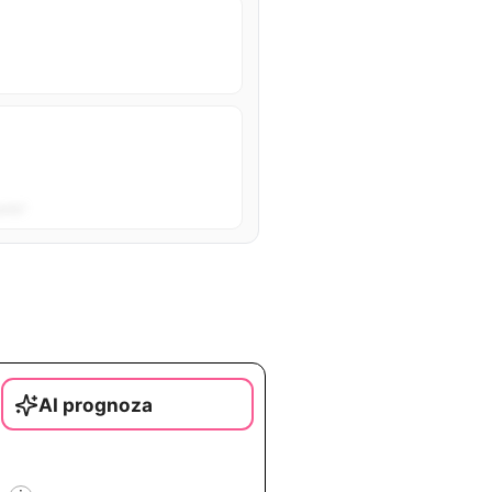
sta”.
AI prognoza