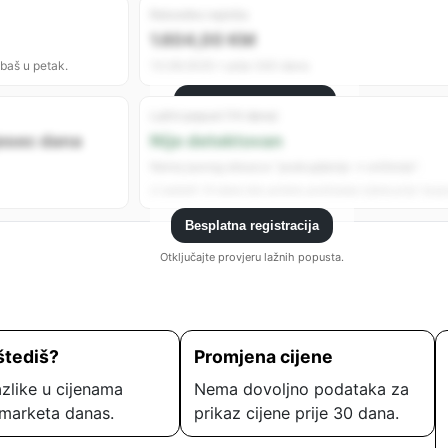
Rekordno najniža
1.604,00 KM
 baš u petak.
13.08.2025 • prije 340 dana
Besplatna registracija
Lažni popust (14 dana)
Registrujte se da vidite sve analitike.
jesec dana
Nije detektovan
Nema jasnog obrasca “poskupljenje → sniženje”.
U zadnjih 14 dana nije uočeno podizanje cijene prije “popu
Besplatna registracija
Otključajte provjeru lažnih popusta.
štediš?
Promjena cijene
zlike u cijenama
Nema dovoljno podataka za
marketa danas.
prikaz cijene prije 30 dana.