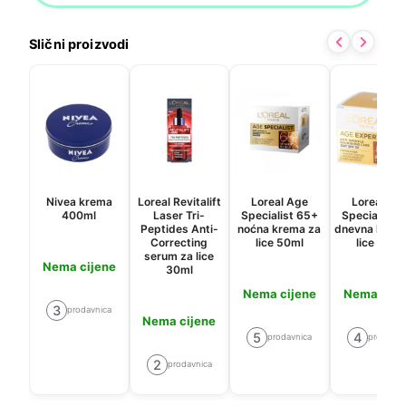
Slični proizvodi
Nivea krema
Loreal Revitalift
Loreal Age
Loreal Ag
400ml
Laser Tri-
Specialist 65+
Specialist 
Peptides Anti-
noćna krema za
dnevna krem
Correcting
lice 50ml
lice 50ml
serum za lice
Nema cijene
30ml
Nema cijene
Nema cije
3
prodavnica
Nema cijene
5
4
prodavnica
prodavni
2
prodavnica