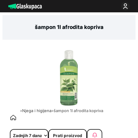
Idi
na
sadržaj
šampon 1l afrodita kopriva
»
Njega i higijena
»
šampon 1l afrodita kopriva
Prati proizvod