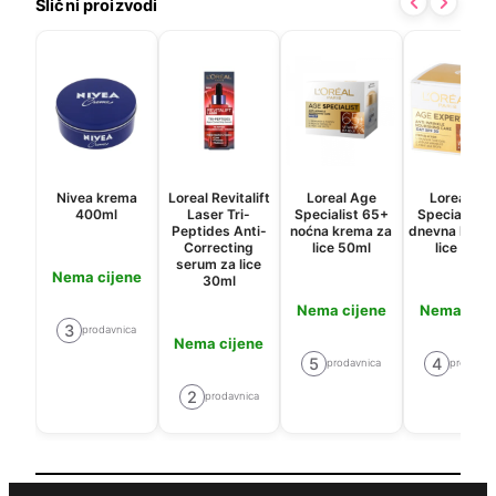
Slični proizvodi
Nivea krema
Loreal Revitalift
Loreal Age
Loreal Ag
400ml
Laser Tri-
Specialist 65+
Specialist 
Peptides Anti-
noćna krema za
dnevna krem
Correcting
lice 50ml
lice 50ml
serum za lice
Nema cijene
30ml
Nema cijene
Nema cije
3
prodavnica
Nema cijene
5
4
prodavnica
prodavni
2
prodavnica