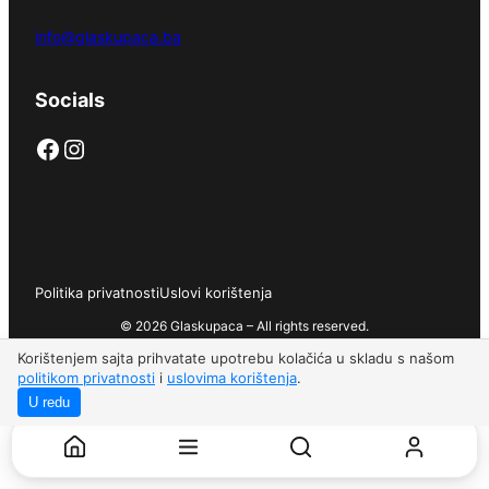
info@glaskupaca.ba
Socials
Facebook
Instagram
Politika privatnosti
Uslovi korištenja
© 2026 Glaskupaca – All rights reserved.
Korištenjem sajta prihvatate upotrebu kolačića u skladu s našom
politikom privatnosti
i
uslovima korištenja
.
U redu