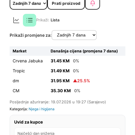
Prati proizvod
Prikaži:
Lista
Prikaži promjene za:
Market
Današnja cijena (promjena 7 dana)
Crvena Jabuka
31.45 KM
0%
Tropic
31.49 KM
0%
dm
31.95 KM
▲25.5%
CM
35.30 KM
0%
Posljednje ažuriranje: 19.07.2026 u 19:27 (Sarajevo)
Kategorija:
Njega i higijena
Uvid za kupce
Najčešći dan sniženja