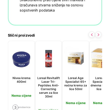
izračunava stvarna sniženja na osnovu
sopstvenih podataka
Slični proizvodi
Nivea krema
Loreal Revitalift
Loreal Age
Loreal Ag
400ml
Laser Tri-
Specialist 65+
Specialist 
Peptides Anti-
noćna krema za
dnevna krem
Correcting
lice 50ml
lice 50ml
serum za lice
Nema cijene
30ml
Nema cijene
Nema cije
3
prodavnica