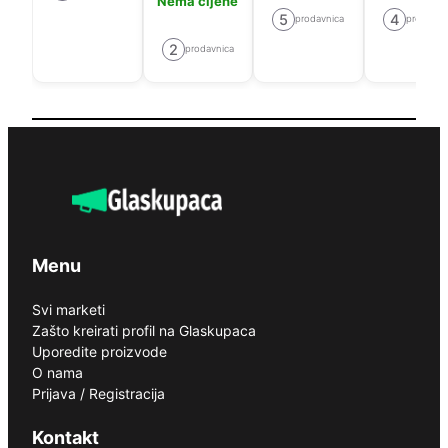
Nema cijene
5
4
prodavnica
prodavni
2
prodavnica
Menu
Svi marketi
Zašto kreirati profil na Glaskupaca
Uporedite proizvode
O nama
Prijava / Registracija
Kontakt