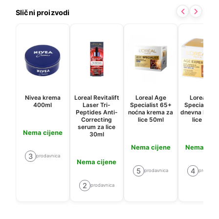
Slični proizvodi
Nivea krema
Loreal Revitalift
Loreal Age
Loreal Ag
400ml
Laser Tri-
Specialist 65+
Specialist 
Peptides Anti-
noćna krema za
dnevna krem
Correcting
lice 50ml
lice 50ml
serum za lice
Nema cijene
30ml
Nema cijene
Nema cije
3
prodavnica
Nema cijene
5
4
prodavnica
prodavni
2
prodavnica