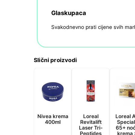
Glaskupaca
Svakodnevno prati cijene svih mar
Slični proizvodi
Nivea krema
Loreal
Loreal 
400ml
Revitalift
Special
Laser Tri-
65+ no
Peptides
krema 