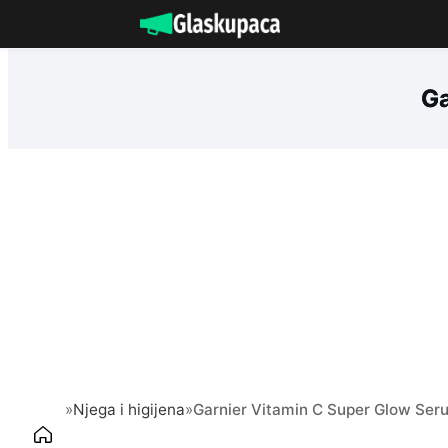
Idi
na
sadržaj
Ga
»
Njega i higijena
»
Garnier Vitamin C Super Glow Se