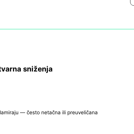
tvarna sniženja
klamiraju — često netačna ili preuveličana