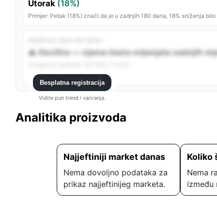
Utorak
(18%)
Primjer: Petak (18%) znači da je u zadnjih 180 dana, 18% sniženja bilo
Stabilnost cijene (30 dana)
⚠️ Oscilira — cijena često mijenjala zadnjih m
Prosječno variranje: 1,87 KM (~12,2%)
Besplatna registracija
Vidite pun trend i variranja.
Analitika proizvoda
Najjeftiniji market danas
Koliko 
Nema dovoljno podataka za
Nema ra
prikaz najjeftinijeg marketa.
između 