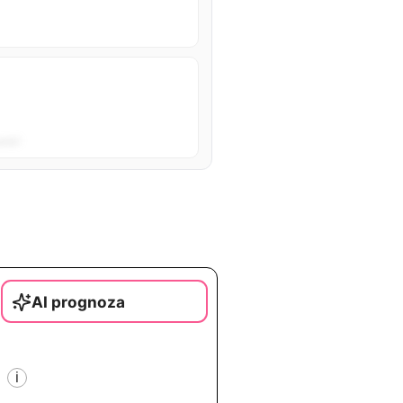
sta”.
AI prognoza
i