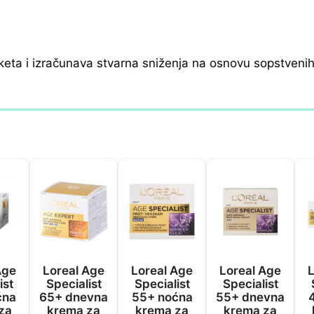
keta i izračunava stvarna sniženja na osnovu sopstveni
Age
Loreal Age
Loreal Age
Loreal Age
L
ist
Specialist
Specialist
Specialist
ćna
65+ dnevna
55+ noćna
55+ dnevna
za
krema za
krema za
krema za