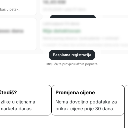
14,45 KM
 baš u petak.
23.05.2026 • prije 57 dana
Besplatna registracija
Lažni popust (14 dana)
Registrujte se da vidite sve analitike.
jesec dana
Nije detektovan
Nema jasnog obrasca “poskupljenje → sniženje”.
U zadnjih 14 dana nije uočeno podizanje cijene prije “popu
Besplatna registracija
Otključajte provjeru lažnih popusta.
štediš?
Promjena cijene
zlike u cijenama
Nema dovoljno podataka za
marketa danas.
prikaz cijene prije 30 dana.