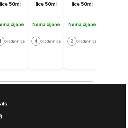
lice 50ml
lice 50ml
lice 50ml
lice 50m
ema cijene
Nema cijene
Nema cijene
Nema cije
4
4
2
2
prodavnica
prodavnica
prodavnica
prodavn
als
ram