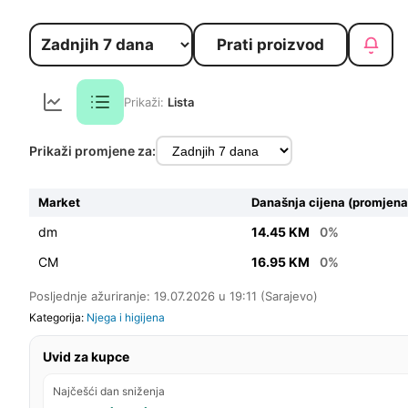
Prati proizvod
Prikaži:
Lista
Prikaži promjene za:
Market
Današnja cijena (promjena
dm
14.45 KM
0%
CM
16.95 KM
0%
Posljednje ažuriranje: 19.07.2026 u 19:11 (Sarajevo)
Kategorija:
Njega i higijena
Uvid za kupce
Najčešći dan sniženja