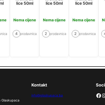
ml
lice 50ml
lice 50ml
lice 50ml
jene
Nema cijene
Nema cijene
Nema cijene
N
4
2
2
vnica
prodavnica
prodavnica
prodavnica
Kontakt
Soci
Facebook
Instag
info@glaskupaca.ba
na Glaskupaca