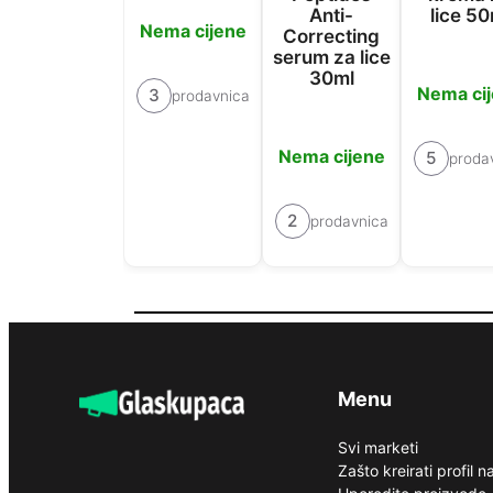
Anti-
lice 50
Nema cijene
Correcting
serum za lice
30ml
Nema ci
3
prodavnica
Nema cijene
5
proda
2
prodavnica
Menu
Svi marketi
Zašto kreirati profil 