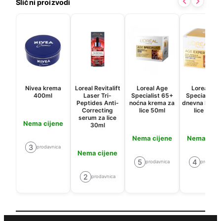
Slični proizvodi
Nivea krema
Loreal Revitalift
Loreal Age
Loreal Ag
400ml
Laser Tri-
Specialist 65+
Specialist 
Peptides Anti-
noćna krema za
dnevna krem
Correcting
lice 50ml
lice 50ml
serum za lice
Nema cijene
30ml
Nema cijene
Nema cije
3
prodavnica
Nema cijene
5
4
prodavnica
prodavni
2
prodavnica