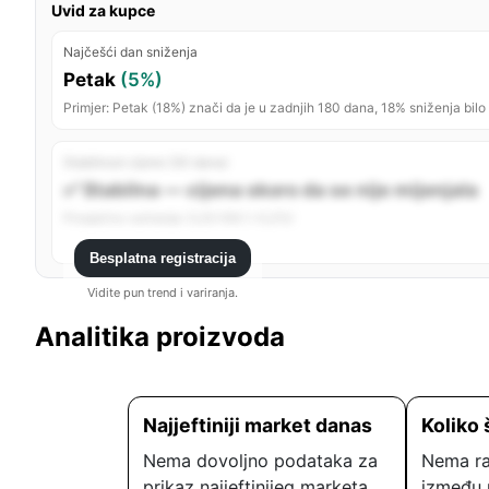
Uvid za kupce
Najčešći dan sniženja
Petak
(5%)
Primjer: Petak (18%) znači da je u zadnjih 180 dana, 18% sniženja bilo
Stabilnost cijene (30 dana)
✅ Stabilna — cijena skoro da se nije mijenjala
Prosječno variranje: 0,00 KM (~0,0%)
Besplatna registracija
Vidite pun trend i variranja.
Analitika proizvoda
Najjeftiniji market danas
Koliko 
Nema dovoljno podataka za
Nema ra
prikaz najjeftinijeg marketa.
između 