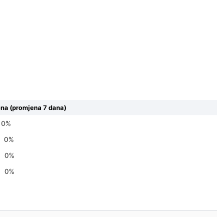
ena (promjena 7 dana)
0%
0%
M
0%
M
0%