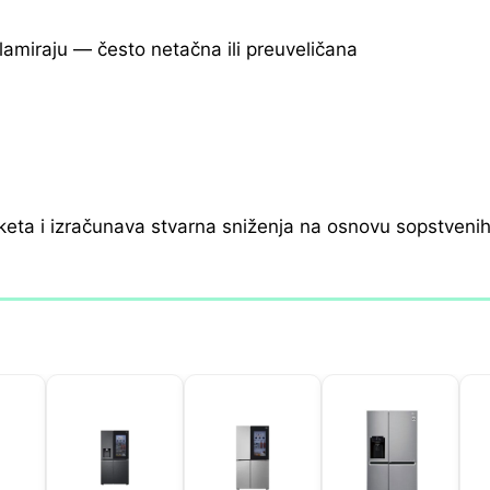
klamiraju — često netačna ili preuveličana
keta i izračunava stvarna sniženja na osnovu sopstveni