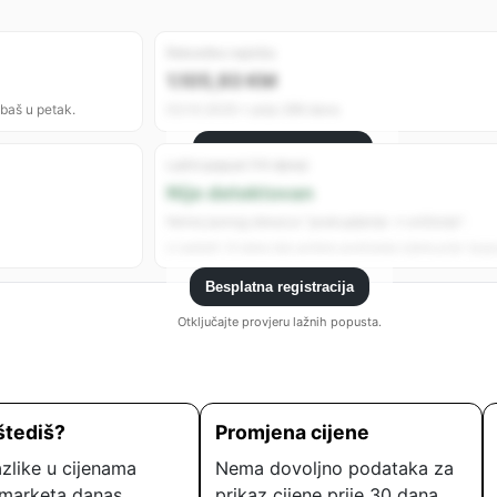
Rekordno najniža
1.105,93 KM
 baš u petak.
03.10.2025 • prije 289 dana
Besplatna registracija
Lažni popust (14 dana)
Registrujte se da vidite sve analitike.
Nije detektovan
Nema jasnog obrasca “poskupljenje → sniženje”.
U zadnjih 14 dana nije uočeno podizanje cijene prije “popu
Besplatna registracija
Otključajte provjeru lažnih popusta.
štediš?
Promjena cijene
zlike u cijenama
Nema dovoljno podataka za
marketa danas.
prikaz cijene prije 30 dana.