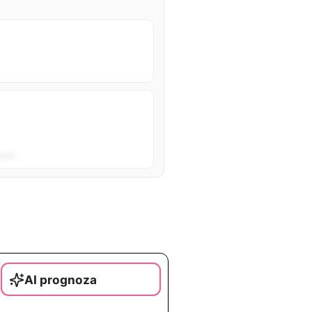
sta”.
AI prognoza