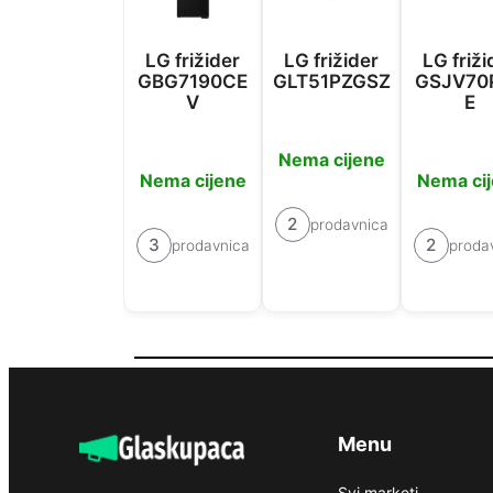
LG frižider
LG frižider
LG friži
GBG7190CE
GLT51PZGSZ
GSJV70
V
E
Nema cijene
Nema cijene
Nema ci
2
prodavnica
3
2
prodavnica
proda
Menu
Svi marketi