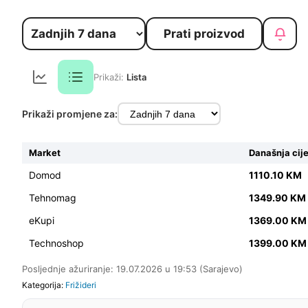
Prati proizvod
Prikaži:
Lista
Prikaži promjene za:
Market
Današnja cij
Domod
1110.10 KM
Tehnomag
1349.90 KM
eKupi
1369.00 K
Technoshop
1399.00 K
Posljednje ažuriranje: 19.07.2026 u 19:53 (Sarajevo)
Kategorija:
Frižideri