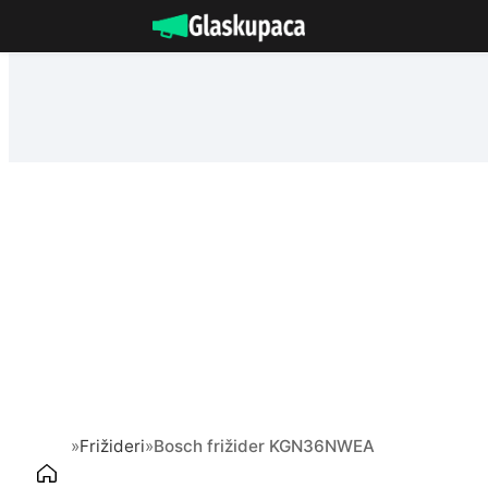
Idi
na
sadržaj
»
Frižideri
»
Bosch frižider KGN36NWEA