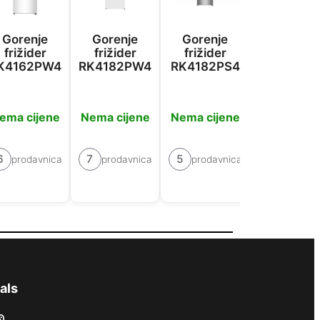
Gorenje
Gorenje
Gorenje
Gorenje
frižider
frižider
frižider
frižider
K4162PW4
RK4182PW4
RK4182PS4
NRK6202
L4
ema cijene
Nema cijene
Nema cijene
Nema cije
6
7
5
prodavnica
prodavnica
prodavnica
6
prodavn
als
ram