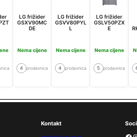
der
LG frižider
LG frižider
LG frižider
PZT
GSXV90MC
GSVV80PYL
GSLV50PZX
DE
L
E
R
jene
Nema cijene
Nema cijene
Nema cijene
N
4
4
5
vnica
prodavnica
prodavnica
prodavnica
Kontakt
Soci
Facebook
Instag
info@glaskupaca.ba