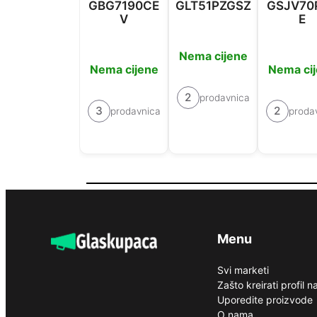
GBG7190CE
GLT51PZGSZ
GSJV70
V
E
Nema cijene
Nema cijene
Nema ci
2
prodavnica
3
2
prodavnica
proda
Menu
Svi marketi
Zašto kreirati profil 
Uporedite proizvode
O nama