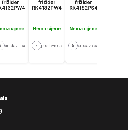
frižider
frižider
frižider
frižider
K4162PW4
RK4182PW4
RK4182PS4
NRK6202
L4
ema cijene
Nema cijene
Nema cijene
Nema cije
6
7
5
prodavnica
prodavnica
prodavnica
6
prodavn
als
ram