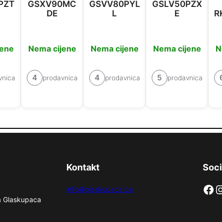
PZT
GSXV90MC
GSVV80PYL
GSLV50PZX
DE
L
E
R
jene
Nema cijene
Nema cijene
Nema cijene
N
4
4
5
vnica
prodavnica
prodavnica
prodavnica
Kontakt
Soci
Facebook
Instag
info@glaskupaca.ba
na Glaskupaca