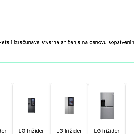
keta i izračunava stvarna sniženja na osnovu sopstveni
der
LG frižider
LG frižider
LG frižider