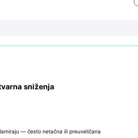
tvarna sniženja
klamiraju — često netačna ili preuveličana