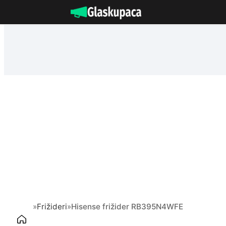
Idi
na
sadržaj
»
Frižideri
»
Hisense frižider RB395N4WFE