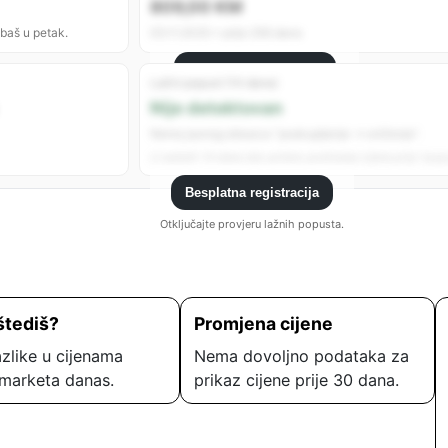
809,00 KM
 baš u petak.
05.11.2025 • prije 256 dana
Besplatna registracija
Lažni popust (14 dana)
Registrujte se da vidite sve analitike.
Nije detektovan
Nema jasnog obrasca “poskupljenje → sniženje”.
U zadnjih 14 dana nije uočeno podizanje cijene prije “popu
Besplatna registracija
Otključajte provjeru lažnih popusta.
štediš?
Promjena cijene
zlike u cijenama
Nema dovoljno podataka za
marketa danas.
prikaz cijene prije 30 dana.