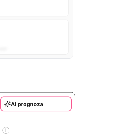
sta”.
AI prognoza
i