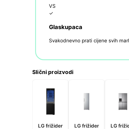
VS
✓
Glaskupaca
Svakodnevno prati cijene svih mar
Slični proizvodi
LG frižider
LG frižider
LG friži