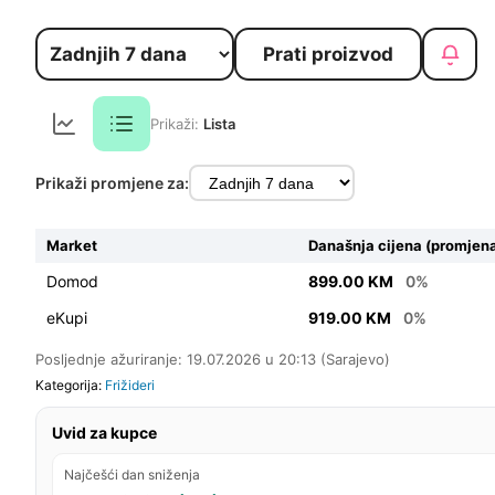
Prati proizvod
Prikaži:
Lista
Prikaži promjene za:
Market
Današnja cijena (promjena
Domod
899.00 KM
0%
eKupi
919.00 KM
0%
Posljednje ažuriranje: 19.07.2026 u 20:13 (Sarajevo)
Kategorija:
Frižideri
Uvid za kupce
Najčešći dan sniženja