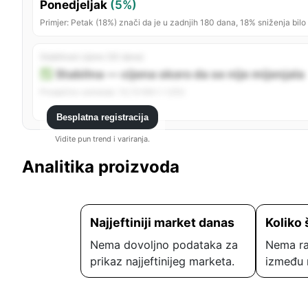
Ponedjeljak
(5%)
Primjer: Petak (18%) znači da je u zadnjih 180 dana, 18% sniženja bilo
Stabilnost cijene (30 dana)
Stabilna — cijena skoro da se nije mijenjala
Prosječno variranje: 13,72 KM (~1,5%)
Besplatna registracija
Vidite pun trend i variranja.
Analitika proizvoda
Najjeftiniji market danas
Koliko 
Nema dovoljno podataka za
Nema ra
prikaz najjeftinijeg marketa.
između 