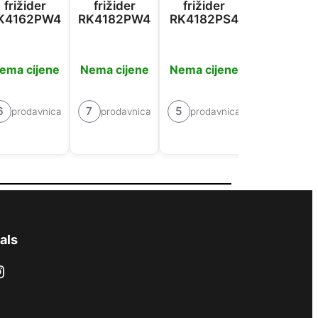
frižider
frižider
frižider
frižider
K4162PW4
RK4182PW4
RK4182PS4
NRK6202
L4
ema cijene
Nema cijene
Nema cijene
Nema cije
6
7
5
prodavnica
prodavnica
prodavnica
6
prodavn
als
ram