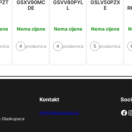
PZT
GSXV90MC
GSVV80PYL
GSLV50PZX
DE
L
E
R
jene
Nema cijene
Nema cijene
Nema cijene
N
4
4
5
vnica
prodavnica
prodavnica
prodavnica
Kontakt
Soci
Facebook
Instag
info@glaskupaca.ba
na Glaskupaca