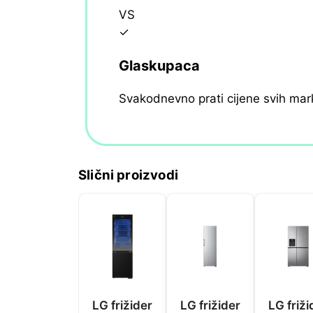
VS
✓
Glaskupaca
Svakodnevno prati cijene svih mar
Slični proizvodi
LG frižider
LG frižider
LG friži