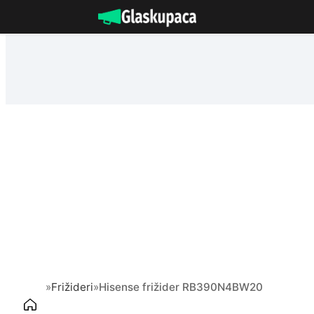
Idi
na
sadržaj
»
Frižideri
»
Hisense frižider RB390N4BW20