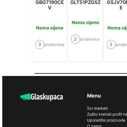
GBG7190CE
GLT51PZGSZ
GSJV70
V
E
Nema cijene
Nema cijene
Nema ci
2
prodavnica
3
2
prodavnica
proda
Menu
Svi marketi
Zašto kreirati profil 
Uporedite proizvode
O nama