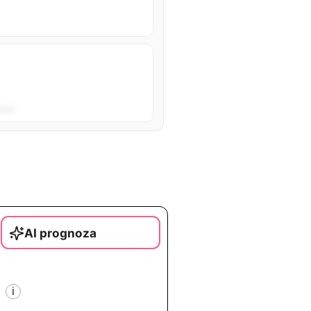
sta”.
AI prognoza
i