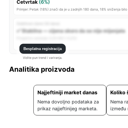
Četvrtak
(6%)
Primjer: Petak (18%) znači da je u zadnjih 180 dana, 18% sniženja bilo
Stabilnost cijene (30 dana)
✅ Stabilna — cijena skoro da se nije mijenjala
Prosječno variranje: 0,00 KM (~0,0%)
Besplatna registracija
Vidite pun trend i variranja.
Analitika proizvoda
Najjeftiniji market danas
Koliko 
Nema dovoljno podataka za
Nema ra
prikaz najjeftinijeg marketa.
između 