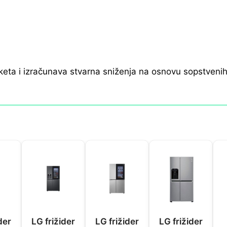
keta i izračunava stvarna sniženja na osnovu sopstveni
der
LG frižider
LG frižider
LG frižider