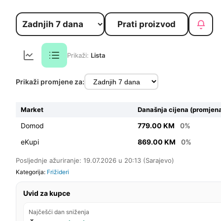
Prati proizvod
Prikaži:
Lista
Prikaži promjene za:
Market
Današnja cijena (promjena
Domod
779.00 KM
0%
eKupi
869.00 KM
0%
Posljednje ažuriranje: 19.07.2026 u 20:13 (Sarajevo)
Kategorija:
Frižideri
Uvid za kupce
Najčešći dan sniženja