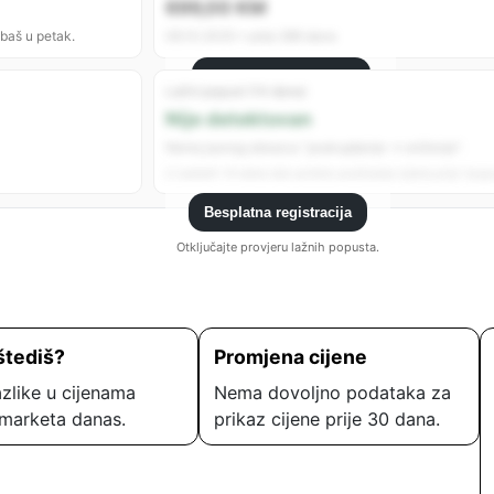
699,00 KM
 baš u petak.
06.10.2025 • prije 286 dana
Besplatna registracija
Lažni popust (14 dana)
Registrujte se da vidite sve analitike.
Nije detektovan
Nema jasnog obrasca “poskupljenje → sniženje”.
U zadnjih 14 dana nije uočeno podizanje cijene prije “popu
Besplatna registracija
Otključajte provjeru lažnih popusta.
štediš?
Promjena cijene
zlike u cijenama
Nema dovoljno podataka za
marketa danas.
prikaz cijene prije 30 dana.