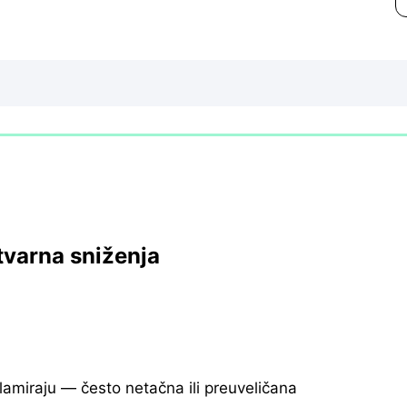
tvarna sniženja
klamiraju — često netačna ili preuveličana