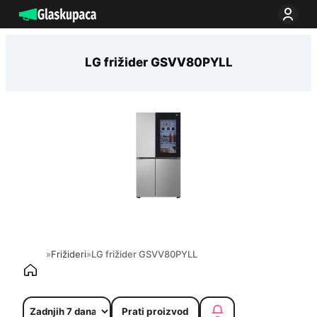
Idi
na
sadržaj
LG frižider GSVV80PYLL
»
Frižideri
»
LG frižider GSVV80PYLL
Prati proizvod