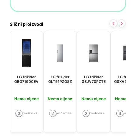
Slični proizvodi
LG frižider
LG frižider
LG frižider
LG frižide
GBG7190CEV
GLT51PZGSZ
GSJV70PZTE
GSXV90MC
Nema cijene
Nema cijene
Nema cijene
Nema cije
3
2
2
4
prodavnica
prodavnica
prodavnica
prodavni