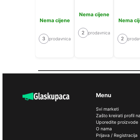
Nema cijene
Nema cijene
Nema ci
2
prodavnica
3
2
prodavnica
proda
Menu
Svi marketi
Zašto kreirati profil 
Uporedite proizvode
O nama
Prijava / Registracija