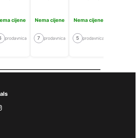
L4
ema cijene
Nema cijene
Nema cijene
Nema cije
6
7
5
prodavnica
prodavnica
prodavnica
6
prodavn
als
ram