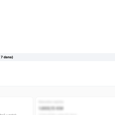
 7 dana)
Rekordno najniža
1.869,15 KM
 baš u petak.
17.04.2026 • prije 93 dana