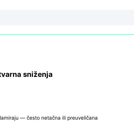
tvarna sniženja
klamiraju — često netačna ili preuveličana