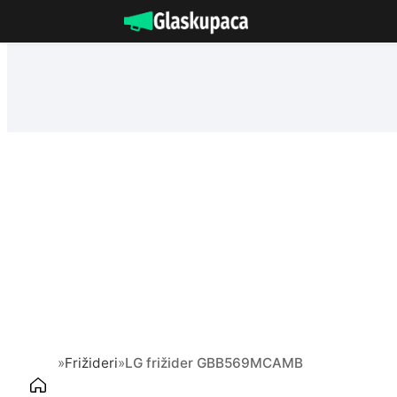
Idi
na
sadržaj
»
Frižideri
»
LG frižider GBB569MCAMB