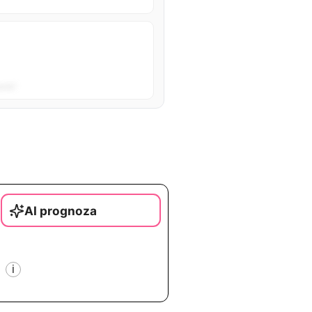
sta”.
AI prognoza
i