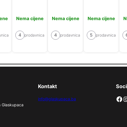
jene
Nema cijene
Nema cijene
Nema cijene
N
4
4
5
vnica
prodavnica
prodavnica
prodavnica
Kontakt
Soci
Facebook
Instag
info@glaskupaca.ba
na Glaskupaca