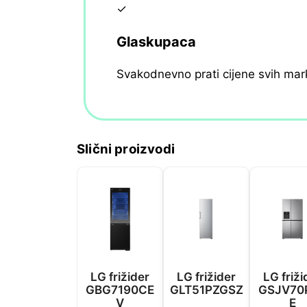
✓
Glaskupaca
Svakodnevno prati cijene svih mar
Slični proizvodi
LG frižider
LG frižider
LG friži
GBG7190CE
GLT51PZGSZ
GSJV70
V
E