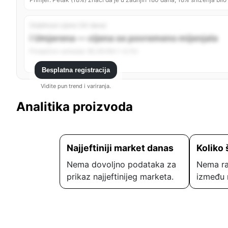
Stabilnost cijene (30 dana)
ℹ️ Umjerena — cijena se povremeno mijenjala
Prosječno variranje: 85,36 KM (~4,1%)
Besplatna registracija
Vidite pun trend i variranja.
Analitika proizvoda
Najjeftiniji market danas
Koliko 
Nema dovoljno podataka za
Nema ra
prikaz najjeftinijeg marketa.
između 