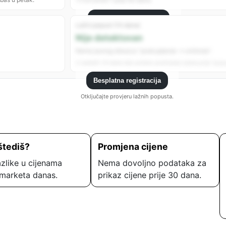
Besplatna registracija
Lažni popust (14 dana)
Registrujte se da vidite sve analitike.
Nije detektovan
Nema jasnog obrasca “poskupljenje → sniženje”.
U zadnjih 14 dana nije uočeno podizanje cijene prije “popu
Besplatna registracija
Otključajte provjeru lažnih popusta.
štediš?
Promjena cijene
zlike u cijenama
Nema dovoljno podataka za
marketa danas.
prikaz cijene prije 30 dana.