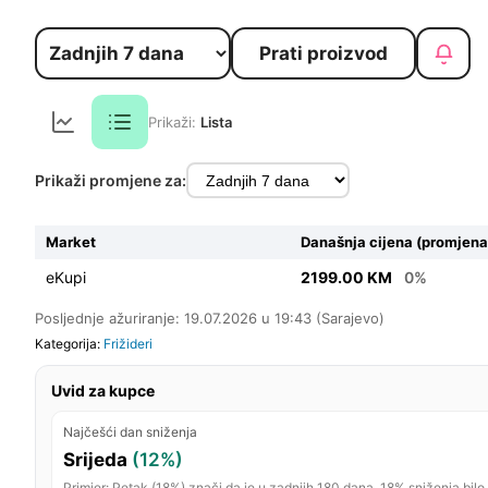
Prati proizvod
Prikaži:
Lista
Prikaži promjene za:
Market
Današnja cijena (promjena
eKupi
2199.00 KM
0%
Posljednje ažuriranje: 19.07.2026 u 19:43 (Sarajevo)
Kategorija:
Frižideri
Uvid za kupce
Najčešći dan sniženja
Srijeda
(12%)
Primjer: Petak (18%) znači da je u zadnjih 180 dana, 18% sniženja bilo