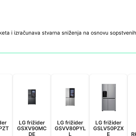
keta i izračunava stvarna sniženja na osnovu sopstveni
der
LG frižider
LG frižider
LG frižider
PZT
GSXV90MC
GSVV80PYL
GSLV50PZX
DE
L
E
R