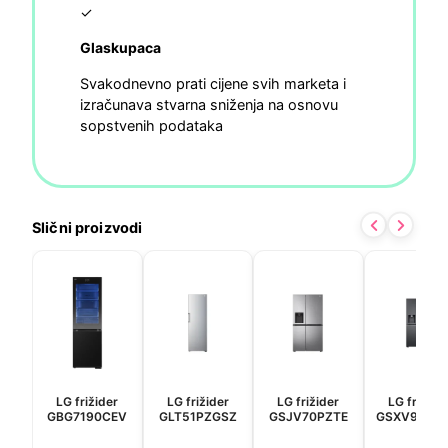
✓
Glaskupaca
Svakodnevno prati cijene svih marketa i
izračunava stvarna sniženja na osnovu
sopstvenih podataka
Slični proizvodi
LG frižider
LG frižider
LG frižider
LG frižide
GBG7190CEV
GLT51PZGSZ
GSJV70PZTE
GSXV90MC