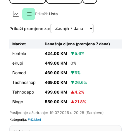
Prikaži:
Lista
Prikaži promjene za:
Market
Današnja cijena (promjena 7 dana)
Fontele
424.00 KM
▼5.6%
eKupi
449.00 KM
0%
Domod
469.00 KM
▼6%
Technoshop
469.00 KM
▼26.6%
Tehnodepo
499.00 KM
▲4.2%
Bingo
559.00 KM
▲21.8%
Posljednje ažuriranje: 19.07.2026 u 20:25 (Sarajevo)
Kategorija:
Frižideri