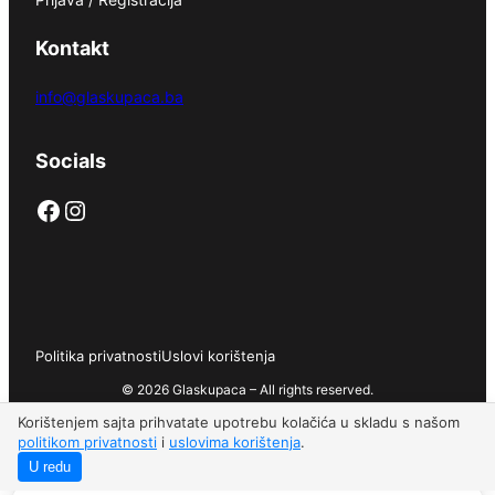
Kontakt
info@glaskupaca.ba
Socials
Facebook
Instagram
Politika privatnosti
Uslovi korištenja
© 2026 Glaskupaca – All rights reserved.
Korištenjem sajta prihvatate upotrebu kolačića u skladu s našom
politikom privatnosti
i
uslovima korištenja
.
U redu