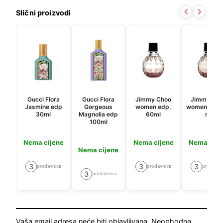
Slični proizvodi
Gucci Flora
Gucci Flora
Jimmy Choo
Jimmy Cho
Jasmine edp
Gorgeous
women edp,
women edp,
30ml
Magnolia edp
60ml
ml
100ml
Nema cijene
Nema cijene
Nema cije
Nema cijene
3
3
3
prodavnica
prodavnica
prodavni
3
prodavnica
Vaša email adresa neće biti objavljivana.
Neophodna