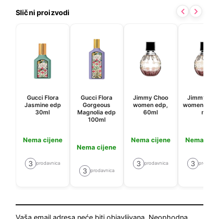
Slični proizvodi
Gucci Flora
Gucci Flora
Jimmy Choo
Jimmy Cho
Jasmine edp
Gorgeous
women edp,
women edp,
30ml
Magnolia edp
60ml
ml
100ml
Nema cijene
Nema cijene
Nema cije
Nema cijene
3
3
3
prodavnica
prodavnica
prodavni
3
prodavnica
Vaša email adresa neće biti objavljivana.
Neophodna