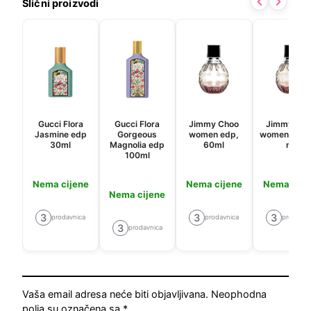
Slični proizvodi
Gucci Flora
Gucci Flora
Jimmy Choo
Jimmy Cho
Jasmine edp
Gorgeous
women edp,
women edp,
30ml
Magnolia edp
60ml
ml
100ml
Nema cijene
Nema cijene
Nema cije
Nema cijene
3
3
3
prodavnica
prodavnica
prodavni
3
prodavnica
Vaša email adresa neće biti objavljivana.
Neophodna
polja su označena sa
*