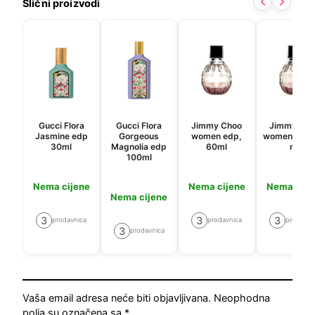
Slični proizvodi
Gucci Flora
Gucci Flora
Jimmy Choo
Jimmy Cho
Jasmine edp
Gorgeous
women edp,
women edp,
30ml
Magnolia edp
60ml
ml
100ml
Nema cijene
Nema cijene
Nema cije
Nema cijene
3
3
3
prodavnica
prodavnica
prodavni
3
prodavnica
Vaša email adresa neće biti objavljivana.
Neophodna
polja su označena sa
*