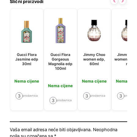
Slični proizvodi
Gucci Flora
Gucci Flora
Jimmy Choo
Jimmy Cho
Jasmine edp
Gorgeous
women edp,
women edp,
30ml
Magnolia edp
60ml
ml
100ml
Nema cijene
Nema cijene
Nema cije
Nema cijene
3
3
3
prodavnica
prodavnica
prodavni
3
prodavnica
Vaša email adresa neće biti objavljivana.
Neophodna
polja su označena sa
*