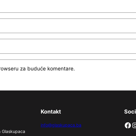
browseru za buduće komentare.
Kontakt
Soci
Facebook
Instag
info@glaskupaca.ba
na Glaskupaca