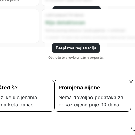
Besplatna registracija
Lažni popust (14 dana)
Registrujte se da vidite sve analitike.
Nije detektovan
Nema jasnog obrasca “poskupljenje → sniženje”.
U zadnjih 14 dana nije uočeno podizanje cijene prije “popu
Besplatna registracija
Otključajte provjeru lažnih popusta.
štediš?
Promjena cijene
zlike u cijenama
Nema dovoljno podataka za
marketa danas.
prikaz cijene prije 30 dana.