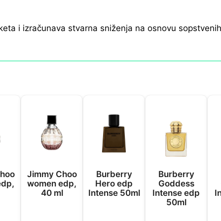
keta i izračunava stvarna sniženja na osnovu sopstveni
hoo
Jimmy Choo
Burberry
Burberry
dp,
women edp,
Hero edp
Goddess
40 ml
Intense 50ml
Intense edp
I
50ml