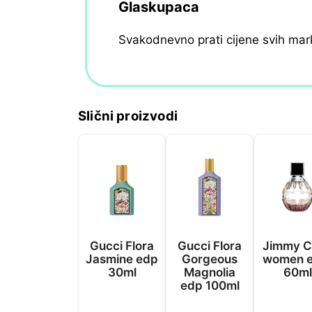
Glaskupaca
Svakodnevno prati cijene svih mar
Slični proizvodi
Gucci Flora
Gucci Flora
Jimmy C
Jasmine edp
Gorgeous
women e
30ml
Magnolia
60ml
edp 100ml