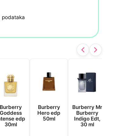
h podataka
Burberry
Burberry
Burberry Mr
Calvin Kle
Goddess
Hero edp
Burberry
Ck All Edt
ntense edp
50ml
Indigo Edt,
100 ml
30ml
30 ml