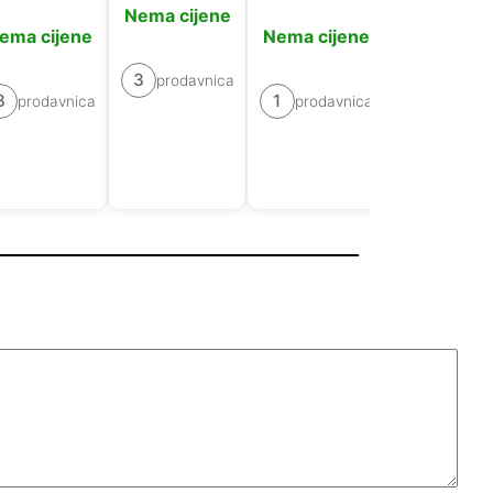
Nema cijene
Nema cije
ema cijene
Nema cijene
3
2
prodavnica
prodavn
3
1
prodavnica
prodavnica