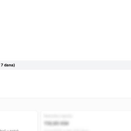
 7 dana)
Rekordno najniža
119,95 KM
 baš u petak.
01.12.2025 • prije 230 dana