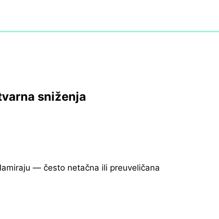
tvarna sniženja
klamiraju — često netačna ili preuveličana