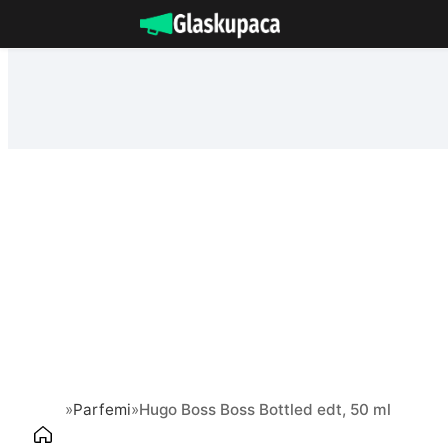
Idi
na
sadržaj
»
Parfemi
»
Hugo Boss Boss Bottled edt, 50 ml