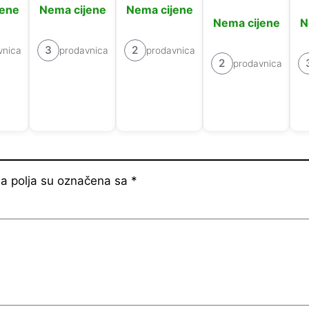
jene
Nema cijene
Nema cijene
Nema cijene
N
3
2
vnica
prodavnica
prodavnica
2
prodavnica
 polja su označena sa
*