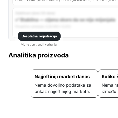
Stabilnost cijene (30 dana)
✅ Stabilna — cijena skoro da se nije mijenjala
Prosječno variranje: 0,00 KM (~0,0%)
Besplatna registracija
Vidite pun trend i variranja.
Analitika proizvoda
Najjeftiniji market danas
Koliko 
Nema dovoljno podataka za
Nema ra
prikaz najjeftinijeg marketa.
između 