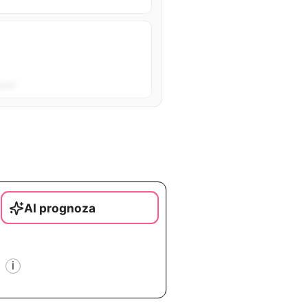
sta”.
AI prognoza
i