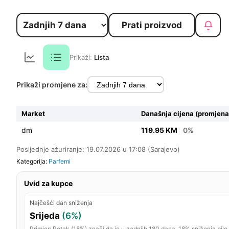
Prati proizvod
Prikaži:
Lista
Prikaži promjene za:
Market
Današnja cijena (promjena
dm
119.95 KM
0%
Posljednje ažuriranje: 19.07.2026 u 17:08 (Sarajevo)
Kategorija:
Parfemi
Uvid za kupce
Najčešći dan sniženja
Srijeda
(6%)
Primjer: Petak (18%) znači da je u zadnjih 180 dana, 18% sniženja bilo