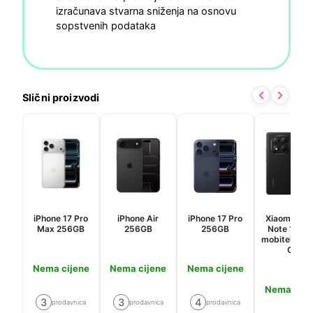
izračunava stvarna sniženja na osnovu
sopstvenih podataka
Slični proizvodi
iPhone 17 Pro
iPhone Air
iPhone 17 Pro
Xiaomi Red
Max 256GB
256GB
256GB
Note 14 P
mobitel, 8+
GB
Nema cijene
Nema cijene
Nema cijene
Nema cije
3
3
4
prodavnica
prodavnica
prodavnica