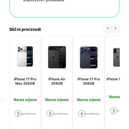
Slični proizvodi
iPhone 17 Pro
iPhone Air
iPhone 17 Pro
iPhone 17 2
Max 256GB
256GB
256GB
Nema cije
Nema cijene
Nema cijene
Nema cijene
3
prodavni
3
3
4
prodavnica
prodavnica
prodavnica