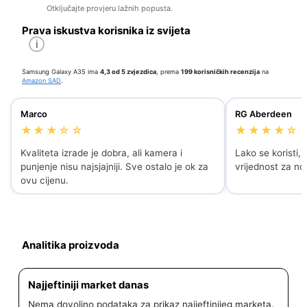
Otključajte provjeru lažnih popusta.
Prava iskustva korisnika iz svijeta
i
Samsung Galaxy A35 ima
4,3 od 5 zvjezdica
, prema
199 korisničkih recenzija
na
Amazon SAD
.
Marco
RG Aberdeen
★★★☆☆
★★★★☆
Kvaliteta izrade je dobra, ali kamera i
Lako se koristi, 
punjenje nisu najsjajniji. Sve ostalo je ok za
vrijednost za no
ovu cijenu.
Analitika proizvoda
Najjeftiniji market danas
Nema dovoljno podataka za prikaz najjeftinijeg marketa.