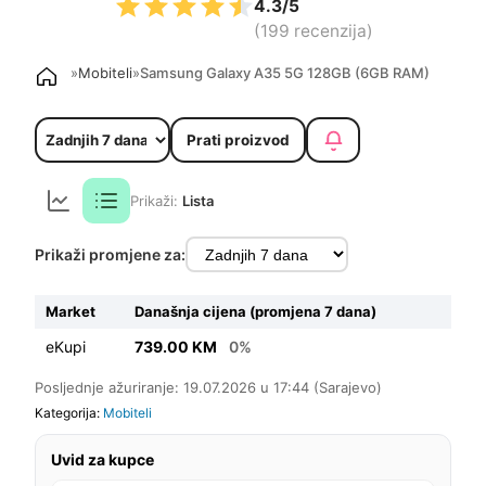
4.3/5
(199 recenzija)
»
Mobiteli
»
Samsung Galaxy A35 5G 128GB (6GB RAM)
Prati proizvod
Prikaži:
Lista
Prikaži promjene za:
Market
Današnja cijena (promjena 7 dana)
eKupi
739.00 KM
0%
Posljednje ažuriranje: 19.07.2026 u 17:44 (Sarajevo)
Kategorija:
Mobiteli
Uvid za kupce