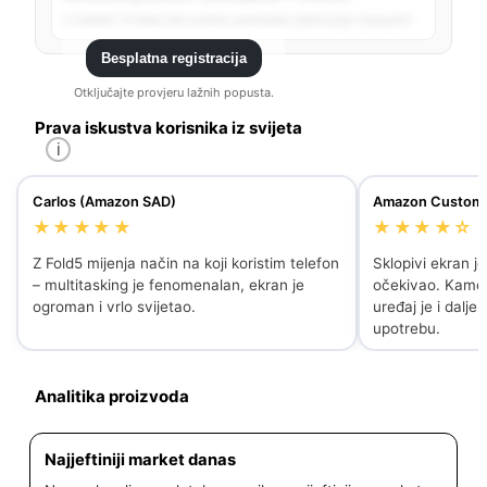
U zadnjih 14 dana nije uočeno podizanje cijene prije “popusta”.
Besplatna registracija
Otključajte provjeru lažnih popusta.
Prava iskustva korisnika iz svijeta
i
Carlos (Amazon SAD)
Amazon Custome
★★★★★
★★★★☆
Z Fold5 mijenja način na koji koristim telefon
Sklopivi ekran je
– multitasking je fenomenalan, ekran je
očekivao. Kamera
ogroman i vrlo svijetao.
uređaj je i dalj
upotrebu.
Analitika proizvoda
Najjeftiniji market danas