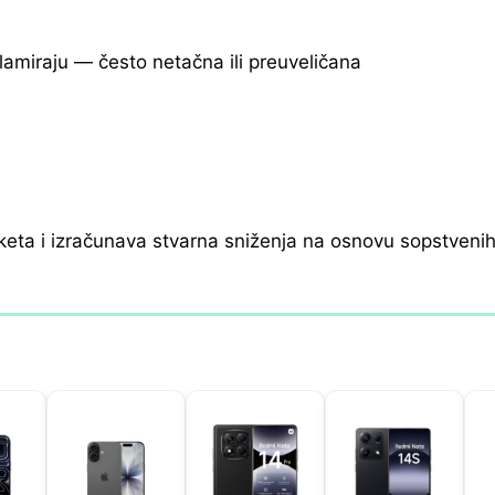
klamiraju — često netačna ili preuveličana
keta i izračunava stvarna sniženja na osnovu sopstveni