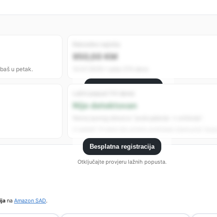
Rekordno najniža
950,00 KM
 baš u petak.
10.07.2025 • prije 374 dana
Besplatna registracija
Lažni popust (14 dana)
Registrujte se da vidite sve analitike.
Nije detektovan
Nema jasnog obrasca “poskupljenje → sniženje”.
U zadnjih 14 dana nije uočeno podizanje cijene prije “popu
Besplatna registracija
Otključajte provjeru lažnih popusta.
ija
na
Amazon SAD
.