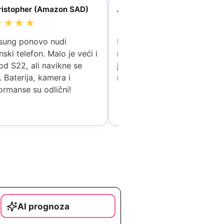
ristopher (Amazon SAD)
Alpha (Amazon SAD)
★★★★
★★★★★
ung ponovo nudi
Prešao sam sa S23 Ultra i o
ski telefon. Malo je veći i
model mi više odgovara. Ek
 od S22, ali navikne se
je responzivniji i cijeli telefo
. Baterija, kamera i
radi bolje.
ormanse su odlični!
AI prognoza