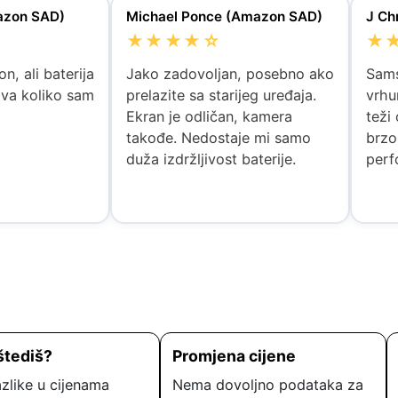
azon SAD)
Michael Ponce (Amazon SAD)
J Ch
★★★★☆
★
n, ali baterija
Jako zadovoljan, posebno ako
Sams
jiva koliko sam
prelazite sa starijeg uređaja.
vrhun
Ekran je odličan, kamera
teži
takođe. Nedostaje mi samo
brzo
duža izdržljivost baterije.
perf
štediš?
Promjena cijene
zlike u cijenama
Nema dovoljno podataka za