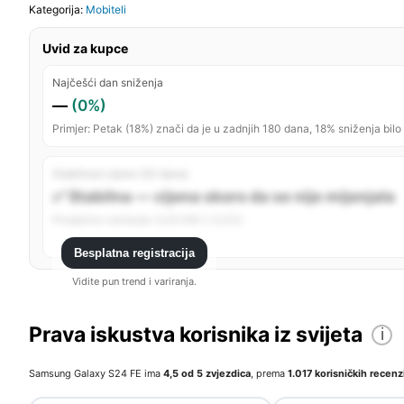
Kategorija:
Mobiteli
Uvid za kupce
Najčešći dan sniženja
—
(0%)
Primjer: Petak (18%) znači da je u zadnjih 180 dana, 18% sniženja bilo
Stabilnost cijene (30 dana)
✅ Stabilna — cijena skoro da se nije mijenjala
Prosječno variranje: 0,00 KM (~0,0%)
Besplatna registracija
Vidite pun trend i variranja.
Prava iskustva korisnika iz svijeta
i
Samsung Galaxy S24 FE ima
4,5 od 5 zvjezdica
, prema
1.017 korisničkih recenz