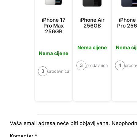
iPhone 17
iPhone Air
iPhone
Pro Max
256GB
Pro 25
256GB
Nema cijene
Nema ci
Nema cijene
3
4
prodavnica
proda
3
prodavnica
Vaša email adresa neće biti objavljivana.
Neophodna
Komentar
*