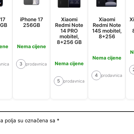
 17
iPhone 17
Xiaomi
Xiaomi
X
6GB
256GB
Redmi Note
Redmi Note
14 PRO
14S mobitel,
mobitel,
8+256
8+256 GB
jene
Nema cijene
N
Nema cijene
Nema cijene
3
vnica
prodavnica
4
prodavnica
5
prodavnica
 polja su označena sa
*