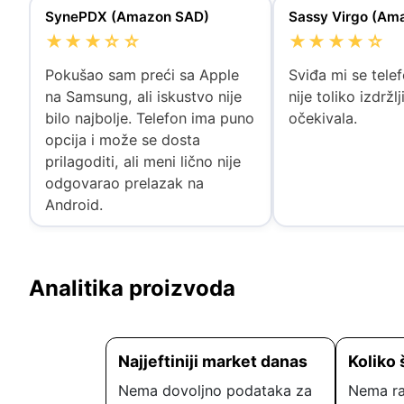
SynePDX (Amazon SAD)
Sassy Virgo (Am
★★★☆☆
★★★★☆
Pokušao sam preći sa Apple
Sviđa mi se telefo
na Samsung, ali iskustvo nije
nije toliko izdržl
bilo najbolje. Telefon ima puno
očekivala.
opcija i može se dosta
prilagoditi, ali meni lično nije
odgovarao prelazak na
Android.
Analitika proizvoda
Najjeftiniji market danas
Koliko 
Nema dovoljno podataka za
Nema ra