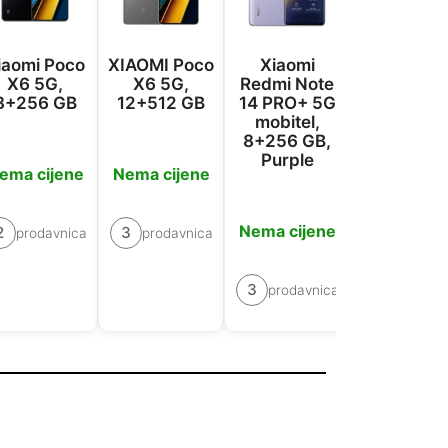
iaomi Poco
XIAOMI Poco
Xiaomi
Xiaomi
X6 5G,
X6 5G,
Redmi Note
Redmi No
8+256 GB
12+512 GB
14 PRO+ 5G
14 PRO+ 
mobitel,
mobitel,
8+256 GB,
12+512 G
Purple
ema cijene
Nema cijene
Nema cije
Nema cijene
2
3
prodavnica
prodavnica
3
prodavn
3
prodavnica