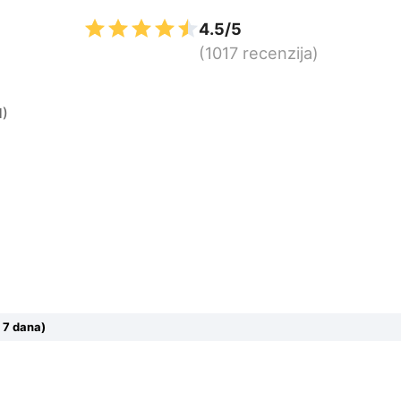
4.5/5
(1017 recenzija)
M)
 7 dana)