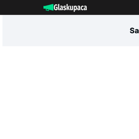
Idi
na
sadržaj
Sa