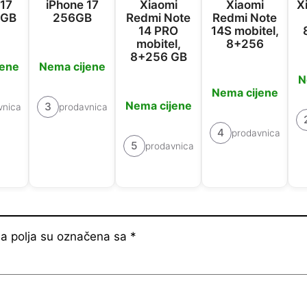
 17
iPhone 17
Xiaomi
Xiaomi
X
6GB
256GB
Redmi Note
Redmi Note
14 PRO
14S mobitel,
mobitel,
8+256
8+256 GB
jene
Nema cijene
N
Nema cijene
Nema cijene
3
vnica
prodavnica
4
prodavnica
5
prodavnica
 polja su označena sa
*