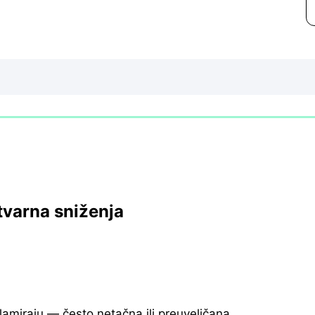
tvarna sniženja
klamiraju — često netačna ili preuveličana