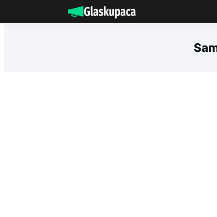
Idi
na
sadržaj
Sam