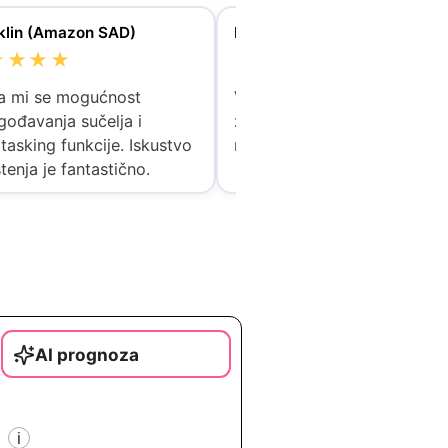
klin (Amazon SAD)
Rosa (Amazon SAD)
★★★★
★★★★☆
a mi se mogućnost
Vrlo kvalitetna izrada i odli
agođavanja sučelja i
zvuk, ali uređaj je malo teži
itasking funkcije. Iskustvo
nego što sam navikla.
tenja je fantastično.
AI prognoza
i