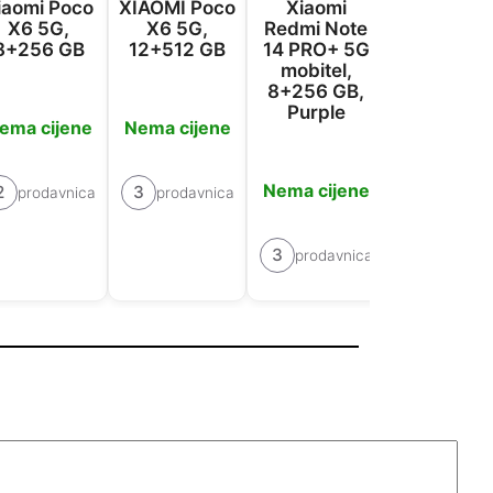
iaomi Poco
XIAOMI Poco
Xiaomi
Xiaomi
X6 5G,
X6 5G,
Redmi Note
Redmi No
8+256 GB
12+512 GB
14 PRO+ 5G
14 PRO+ 
mobitel,
mobitel,
8+256 GB,
12+512 G
Purple
ema cijene
Nema cijene
Nema cije
Nema cijene
2
3
prodavnica
prodavnica
3
prodavn
3
prodavnica