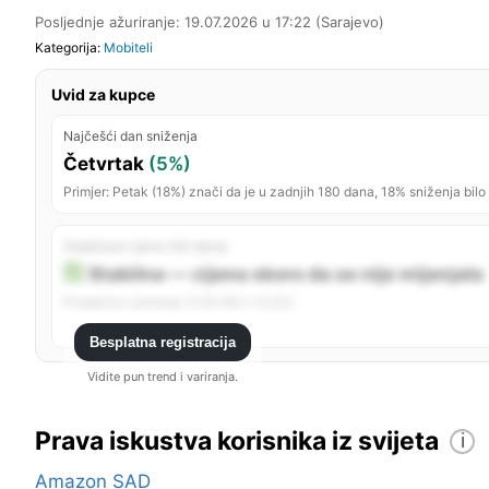
Posljednje ažuriranje: 19.07.2026 u 17:22 (Sarajevo)
Kategorija:
Mobiteli
Uvid za kupce
Najčešći dan sniženja
Četvrtak
(5%)
Primjer: Petak (18%) znači da je u zadnjih 180 dana, 18% sniženja bilo
Stabilnost cijene (30 dana)
Stabilna — cijena skoro da se nije mijenjala
Prosječno variranje: 0,00 KM (~0,0%)
Besplatna registracija
Vidite pun trend i variranja.
Prava iskustva korisnika iz svijeta
i
Amazon SAD