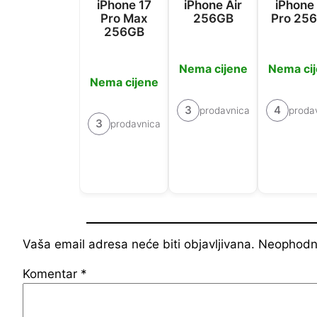
iPhone 17
iPhone Air
iPhone
Pro Max
256GB
Pro 25
256GB
Nema cijene
Nema ci
Nema cijene
3
4
prodavnica
proda
3
prodavnica
Vaša email adresa neće biti objavljivana.
Neophodna
Komentar
*