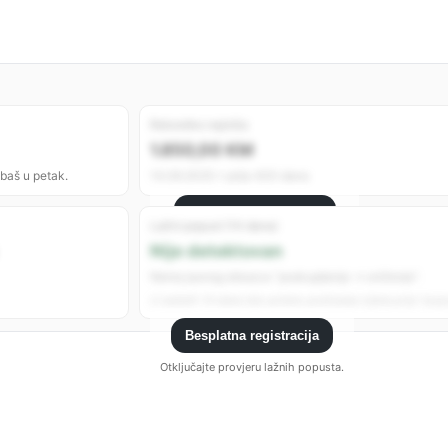
Rekordno najniža
1.850,00 KM
 baš u petak.
14.06.2025 • prije 400 dana
Besplatna registracija
Lažni popust (14 dana)
Registrujte se da vidite sve analitike.
Nije detektovan
Nema jasnog obrasca “poskupljenje → sniženje”.
U zadnjih 14 dana nije uočeno podizanje cijene prije “popu
Besplatna registracija
Otključajte provjeru lažnih popusta.