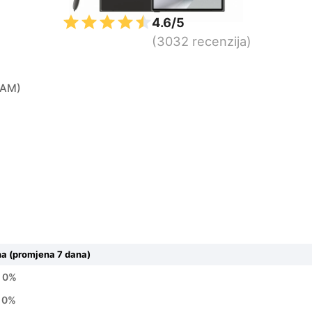
4.6/5
(3032 recenzija)
RAM)
na (promjena 7 dana)
0%
0%