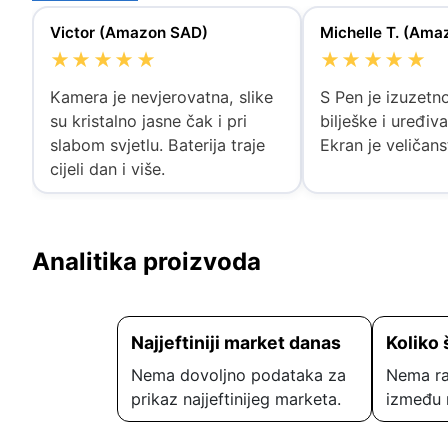
Victor (Amazon SAD)
Michelle T. (Ama
★★★★★
★★★★★
Kamera je nevjerovatna, slike
S Pen je izuzetn
su kristalno jasne čak i pri
bilješke i uređiva
slabom svjetlu. Baterija traje
Ekran je veličans
cijeli dan i više.
Analitika proizvoda
Najjeftiniji market danas
Koliko 
Nema dovoljno podataka za
Nema ra
prikaz najjeftinijeg marketa.
između 