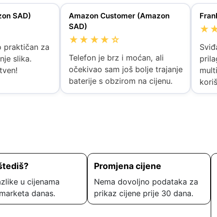
zon SAD)
Amazon Customer (Amazon
Fran
SAD)
★
★★★★☆
o praktičan za
Sviđ
Telefon je brz i moćan, ali
nje slika.
pril
očekivao sam još bolje trajanje
tven!
mult
baterije s obzirom na cijenu.
koriš
štediš?
Promjena cijene
zlike u cijenama
Nema dovoljno podataka za
marketa danas.
prikaz cijene prije 30 dana.