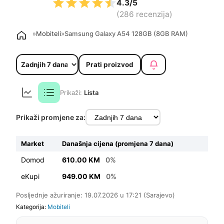
4.3/5
(286 recenzija)
»
Mobiteli
»
Samsung Galaxy A54 128GB (8GB RAM)
Prati proizvod
Prikaži:
Lista
Prikaži promjene za:
Market
Današnja cijena (promjena 7 dana)
Domod
610.00 KM
0%
eKupi
949.00 KM
0%
Posljednje ažuriranje: 19.07.2026 u 17:21 (Sarajevo)
Kategorija:
Mobiteli