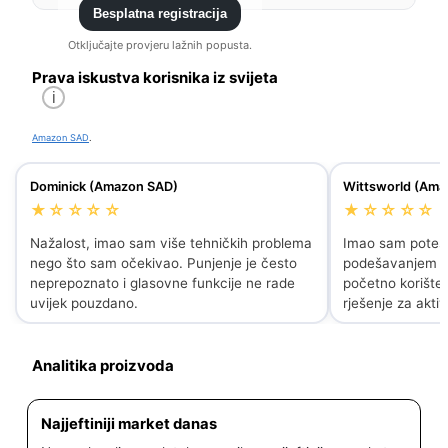
Besplatna registracija
Otključajte provjeru lažnih popusta.
Prava iskustva korisnika iz svijeta
i
Amazon SAD
.
Dominick (Amazon SAD)
Wittsworld (Ama
★☆☆☆☆
★☆☆☆☆
Nažalost, imao sam više tehničkih problema
Imao sam poteš
nego što sam očekivao. Punjenje je često
podešavanjem ur
neprepoznato i glasovne funkcije ne rade
početno korište
uvijek pouzdano.
rješenje za aktiv
Analitika proizvoda
Najjeftiniji market danas