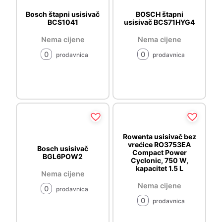
Bosch štapni usisivač
BOSCH štapni
BCS1041
usisivač BCS71HYG4
Nema cijene
Nema cijene
0
0
prodavnica
prodavnica
Rowenta usisivač bez
vrećice RO3753EA
Bosch usisivač
Compact Power
BGL6POW2
Cyclonic, 750 W,
kapacitet 1.5 L
Nema cijene
Nema cijene
0
prodavnica
0
prodavnica