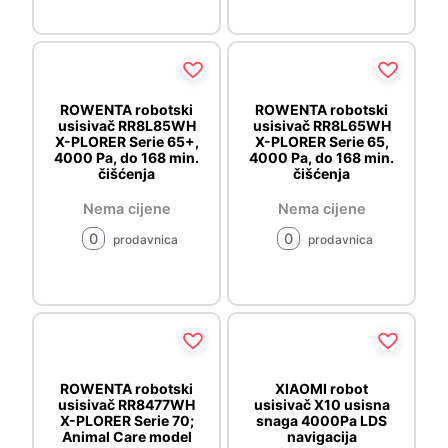
ROWENTA robotski
ROWENTA robotski
usisivač RR8L85WH
usisivač RR8L65WH
X-PLORER Serie 65+,
X-PLORER Serie 65,
4000 Pa, do 168 min.
4000 Pa, do 168 min.
čišćenja
čišćenja
Nema cijene
Nema cijene
0
0
prodavnica
prodavnica
ROWENTA robotski
XIAOMI robot
usisivač RR8477WH
usisivač X10 usisna
X-PLORER Serie 70;
snaga 4000Pa LDS
Animal Care model
navigacija