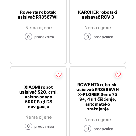
Rowenta robotski
KARCHER robotski
usisivač RR8567WH
usisavač RCV 3
Nema cijene
Nema cijene
0
0
prodavnica
prodavnica
ROWENTA robotski
XIAOMI robot
usisivač RR8595WH
usisivač S20, crni,
X-PLORER Serie 75
usisna snaga
S+, 4 u 1 čišćenje,
5000Pa ;LDS
automatsko
navigacija
pražnjenje
Nema cijene
Nema cijene
0
prodavnica
0
prodavnica