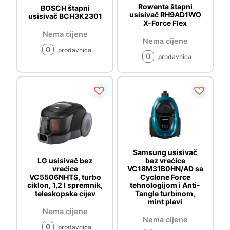
Rowenta štapni
BOSCH štapni
usisivač RH9AD1WO
usisivač BCH3K2301
X-Force Flex
Nema cijene
Nema cijene
0
prodavnica
0
prodavnica
Samsung usisivač
bez vrećice
LG usisivač bez
VC18M31B0HN/AD sa
vrećice
Cyclone Force
VC5506NHTS, turbo
tehnologijom i Anti-
ciklon, 1,2 l spremnik,
Tangle turbinom,
teleskopska cijev
mint plavi
Nema cijene
Nema cijene
0
prodavnica