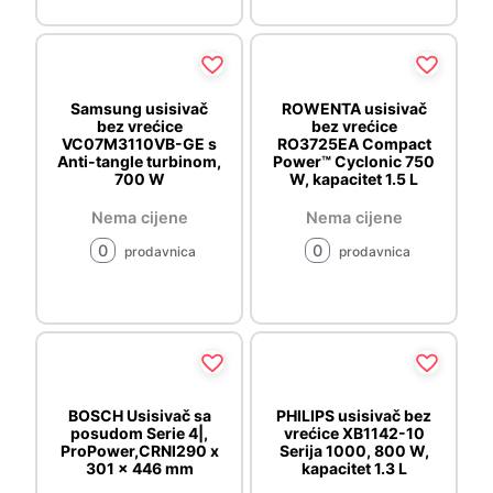
Samsung usisivač
ROWENTA usisivač
bez vrećice
bez vrećice
VC07M3110VB-GE s
RO3725EA Compact
Anti-tangle turbinom,
Power™ Cyclonic 750
700 W
W, kapacitet 1.5 L
Nema cijene
Nema cijene
0
0
prodavnica
prodavnica
BOSCH Usisivač sa
PHILIPS usisivač bez
posudom Serie 4|,
vrećice XB1142-10
ProPower,CRNI290 x
Serija 1000, 800 W,
301 x 446 mm
kapacitet 1.3 L