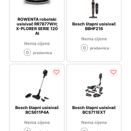
ROWENTA robotski
usisivač RR7877WH;
Bosch štapni usisivač
X-PLORER SERIE 120
BBHF216
AI
Nema cijene
Nema cijene
0
prodavnica
0
prodavnica
Bosch štapni usisivač
Bosch štapni usisivač
BCS611P4A
BCS711EXT
Nema cijene
Nema cijene