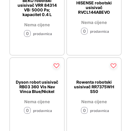
BEKO robotski
HISENSE robotski
usisivač VRR 84314
usisivač
VB: 5000 Pa;
RVCL144ABEVO
kapacitet 0.4 L
Nema cijene
Nema cijene
0
prodavnica
0
prodavnica
Dyson robot usisivač
Rowenta robotski
RB03 360 Vis Nav
usisivač RR7375WH
Vinca Blue/Nickel
S50
Nema cijene
Nema cijene
0
0
prodavnica
prodavnica