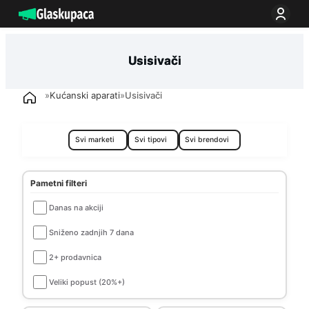
Idi
na
sadržaj
Usisivači
»
Kućanski aparati
»
Usisivači
Pametni filteri
Danas na akciji
Sniženo zadnjih 7 dana
2+ prodavnica
Veliki popust (20%+)