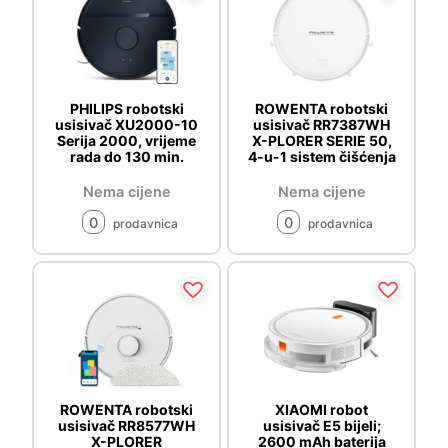
PHILIPS robotski
ROWENTA robotski
usisivač XU2000-10
usisivač RR7387WH
Serija 2000, vrijeme
X-PLORER SERIE 50,
rada do 130 min.
4-u-1 sistem čišćenja
Nema cijene
Nema cijene
0
0
prodavnica
prodavnica
ROWENTA robotski
XIAOMI robot
usisivač RR8577WH
usisivač E5 bijeli;
X-PLORER
2600 mAh baterija