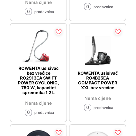
Nema cijene
0
prodavnica
0
prodavnica
ROWENTA usisivač
bez vrećice
ROWENTA usisivač
RO2913EA SWIFT
RO4B25EA
POWER CYCLONIC,
COMPACT POWER
750 W, kapacitet
XXL bez vrećice
spremnika 1.2 L
Nema cijene
Nema cijene
0
prodavnica
0
prodavnica