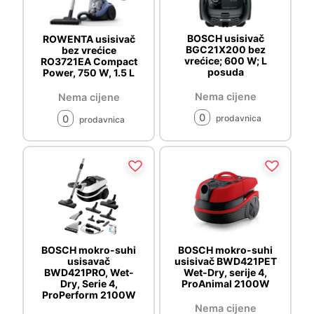
BOSCH usisivač
ROWENTA usisivač
BGC21X200 bez
bez vrećice
vrećice; 600 W; L
RO3721EA Compact
posuda
Power, 750 W, 1.5 L
Nema cijene
Nema cijene
0
0
prodavnica
prodavnica
BOSCH mokro-suhi
BOSCH mokro-suhi
usisavač
usisivač BWD421PET
BWD421PRO, Wet-
Wet-Dry, serije 4,
Dry, Serie 4,
ProAnimal 2100W
ProPerform 2100W
Nema cijene