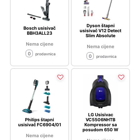
Dyson štapni
Bosch usisivač
usisivač V12 Detect
BBH3ALL23
Slim Absolute
Nema cijene
Nema cijene
0
prodavnica
0
prodavnica
LG Usisivac
Philips štapni
VC5506NHTB
usisivač FC6904/01
Kompressor sa
posudom 650 W
Nema cijene