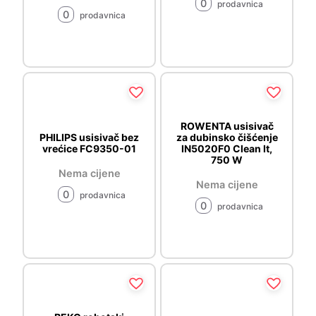
0
prodavnica
0
prodavnica
ROWENTA usisivač
PHILIPS usisivač bez
za dubinsko čišćenje
vrećice FC9350-01
IN5020F0 Clean It,
750 W
Nema cijene
Nema cijene
0
prodavnica
0
prodavnica