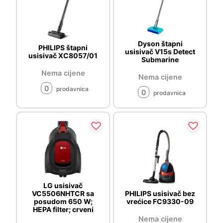
Dyson štapni
PHILIPS štapni
usisivač V15s Detect
usisivač XC8057/01
Submarine
Nema cijene
Nema cijene
0
prodavnica
0
prodavnica
LG usisivač
VC5506NHTCR sa
PHILIPS usisivač bez
posudom 650 W;
vrećice FC9330-09
HEPA filter; crveni
Nema cijene