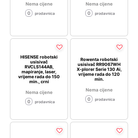
Nema cijene
Nema cijene
0
0
prodavnica
prodavnica
HISENSE robotski
Rowenta robotski
usisivač
usisivač RR9067WH
RVCLS144AB,
X-plorer Serie 130 Ai,
mapiranje, laser,
vrijeme rada do 120
vrijeme rada do 150
min.
min., crni
Nema cijene
Nema cijene
0
prodavnica
0
prodavnica