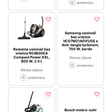
0
prodavnica
Samsung usisivač
bez vrećice
VC07M21A0V1/GE s
Anti-tangle turbinom,
700 W, bordo
Rowenta usisivač bez
vrećice RO4B30EA
Compact Power XXL,
Nema cijene
900 W, 2.5 L
0
prodavnica
Nema cijene
0
prodavnica
Bosch mokro-suhi