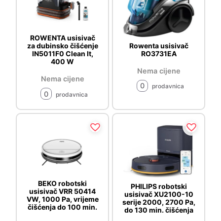
ROWENTA usisivač
Rowenta usisivač
za dubinsko čišćenje
RO3731EA
IN5011F0 Clean It,
400 W
Nema cijene
Nema cijene
0
prodavnica
0
prodavnica
BEKO robotski
PHILIPS robotski
usisivač VRR 50414
usisivač XU2100-10
VW, 1000 Pa, vrijeme
serije 2000, 2700 Pa,
čišćenja do 100 min.
do 130 min. čišćenja