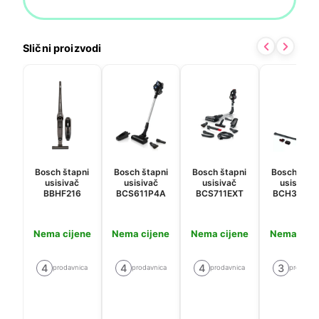
Slični proizvodi
Bosch štapni
Bosch štapni
Bosch štapni
Bosch štap
usisivač
usisivač
usisivač
usisavač
BBHF216
BCS611P4A
BCS711EXT
BCH3K285
Nema cijene
Nema cijene
Nema cijene
Nema cije
4
4
4
3
prodavnica
prodavnica
prodavnica
prodavni