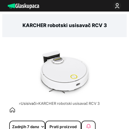
Idi
na
sadržaj
KARCHER robotski usisavač RCV 3
»
Usisivači
»
KARCHER robotski usisavač RCV 3
Prati proizvod