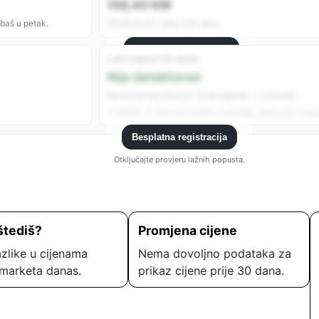
158,40 KM
 baš u petak.
29.08.2025 • prije 324 dana
Besplatna registracija
Lažni popust (14 dana)
Registrujte se da vidite sve analitike.
Nije detektovan
Nema jasnog obrasca “poskupljenje → sniženje”.
U zadnjih 14 dana nije uočeno podizanje cijene prije “popu
Besplatna registracija
Otključajte provjeru lažnih popusta.
štediš?
Promjena cijene
zlike u cijenama
Nema dovoljno podataka za
marketa danas.
prikaz cijene prije 30 dana.