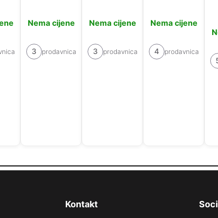
jene
Nema cijene
Nema cijene
Nema cijene
N
3
3
4
vnica
prodavnica
prodavnica
prodavnica
Kontakt
Soci