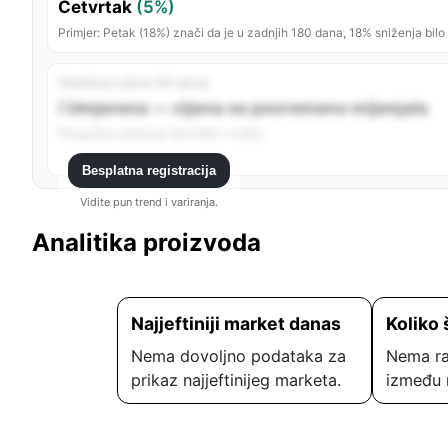
Četvrtak
(5%)
Primjer: Petak (18%) znači da je u zadnjih 180 dana, 18% sniženja bilo
Stabilnost cijene (30 dana)
ℹ️ Umjerena — cijena se povremeno mijenjala
Prosječno variranje: 8,12 KM (~4,6%)
Besplatna registracija
Vidite pun trend i variranja.
Analitika proizvoda
Najjeftiniji market danas
Koliko 
Nema dovoljno podataka za
Nema ra
prikaz najjeftinijeg marketa.
između 