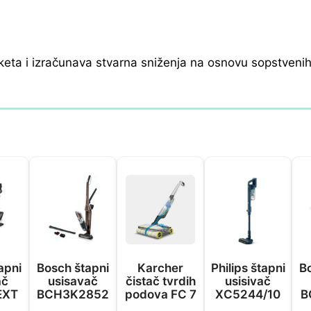
keta i izračunava stvarna sniženja na osnovu sopstveni
apni
Bosch štapni
Karcher
Philips štapni
B
ač
usisavač
čistač tvrdih
usisivač
EXT
BCH3K2852
podova FC 7
XC5244/10
B