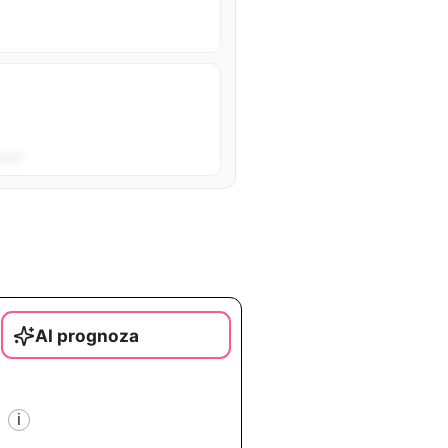
sta”.
AI prognoza
i