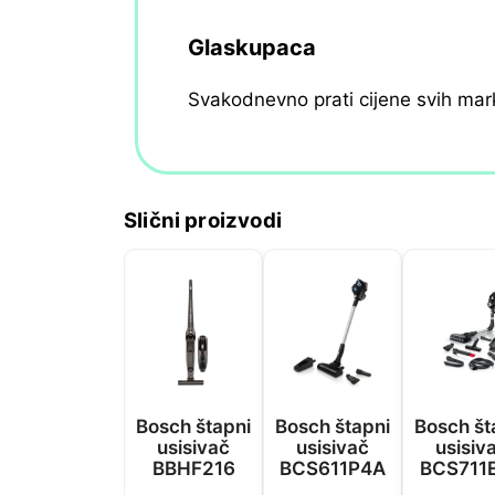
Glaskupaca
Svakodnevno prati cijene svih mar
Slični proizvodi
Bosch štapni
Bosch štapni
Bosch št
usisivač
usisivač
usisiv
BBHF216
BCS611P4A
BCS711