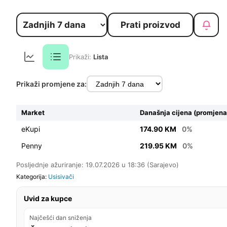
Prati proizvod
Prikaži:
Lista
Prikaži promjene za:
Market
Današnja cijena (promjena
eKupi
174.90 KM
0%
Penny
219.95 KM
0%
Posljednje ažuriranje: 19.07.2026 u 18:36 (Sarajevo)
Kategorija:
Usisivači
Uvid za kupce
Najčešći dan sniženja