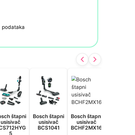
h podataka
osch štapni
Bosch štapni
Bosch štapni
Dyson štap
usisivač
usisivač
usisivač
usisivač 
CS712HYG
BCS1041
BCHF2MX16
Advance
5