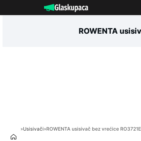
Idi
na
sadržaj
ROWENTA usisiva
»
Usisivači
»
ROWENTA usisivač bez vrećice RO3721EA