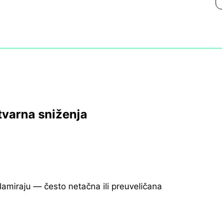
tvarna sniženja
klamiraju — često netačna ili preuveličana