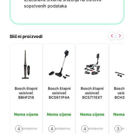
sopstvenih podataka
Slični proizvodi
Bosch štapni
Bosch štapni
Bosch štapni
Bosch štap
usisivač
usisivač
usisivač
usisavač
BBHF216
BCS611P4A
BCS711EXT
BCH3K285
Nema cijene
Nema cijene
Nema cijene
Nema cije
4
4
4
3
prodavnica
prodavnica
prodavnica
prodavni