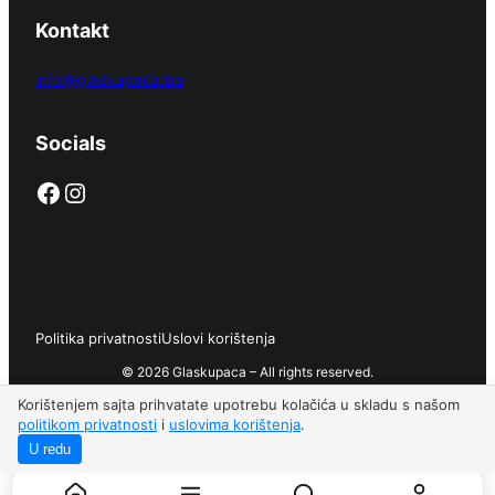
Kontakt
info@glaskupaca.ba
Socials
Facebook
Instagram
Politika privatnosti
Uslovi korištenja
© 2026 Glaskupaca – All rights reserved.
Korištenjem sajta prihvatate upotrebu kolačića u skladu s našom
politikom privatnosti
i
uslovima korištenja
.
U redu