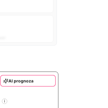
sta”.
AI prognoza
i