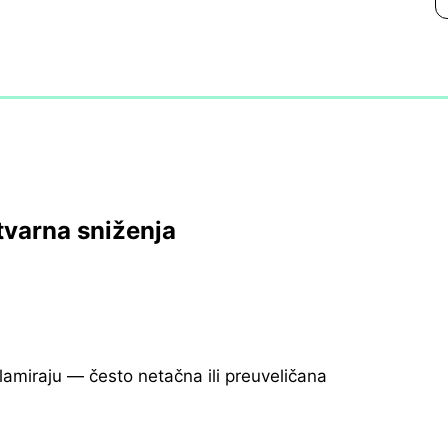
tvarna sniženja
klamiraju — često netačna ili preuveličana