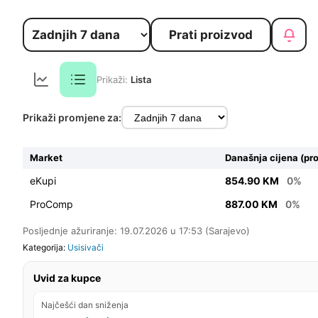
Prati proizvod
Prikaži:
Lista
Prikaži promjene za:
Market
Današnja cijena (pr
eKupi
854.90 KM
0%
ProComp
887.00 KM
0%
Posljednje ažuriranje: 19.07.2026 u 17:53 (Sarajevo)
Kategorija:
Usisivači
Uvid za kupce
Najčešći dan sniženja