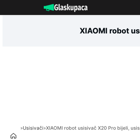
Idi
na
sadržaj
XIAOMI robot us
»
Usisivači
»
XIAOMI robot usisivač X20 Pro bijeli, u