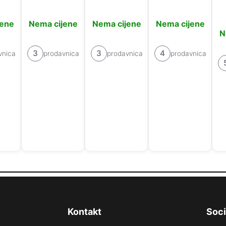
jene
Nema cijene
Nema cijene
Nema cijene
N
3
3
4
vnica
prodavnica
prodavnica
prodavnica
Kontakt
Soci