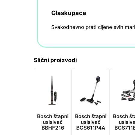
Glaskupaca
Svakodnevno prati cijene svih mar
Slični proizvodi
Bosch štapni
Bosch štapni
Bosch št
usisivač
usisivač
usisiv
BBHF216
BCS611P4A
BCS711