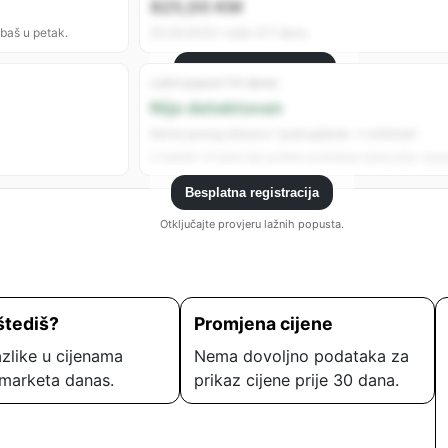
825,00 KM
 baš u petak.
05.09.2025 • prije 317 dana
Besplatna registracija
Lažni popust (14 dana)
Registrujte se da vidite sve analitike.
Nije detektovan
Nema jasnog obrasca “poskupljenje → sniženje”.
U zadnjih 14 dana nije uočeno podizanje cijene prije “popu
Besplatna registracija
Otključajte provjeru lažnih popusta.
štediš?
Promjena cijene
zlike u cijenama
Nema dovoljno podataka za
marketa danas.
prikaz cijene prije 30 dana.