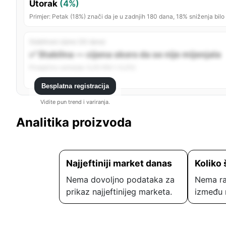
Utorak
(4%)
Primjer: Petak (18%) znači da je u zadnjih 180 dana, 18% sniženja bilo
Stabilnost cijene (30 dana)
✅ Stabilna — cijena skoro da se nije mijenjala
Prosječno variranje: 0,00 KM (~0,0%)
Besplatna registracija
Vidite pun trend i variranja.
Analitika proizvoda
Najjeftiniji market danas
Koliko 
Nema dovoljno podataka za
Nema ra
prikaz najjeftinijeg marketa.
između 