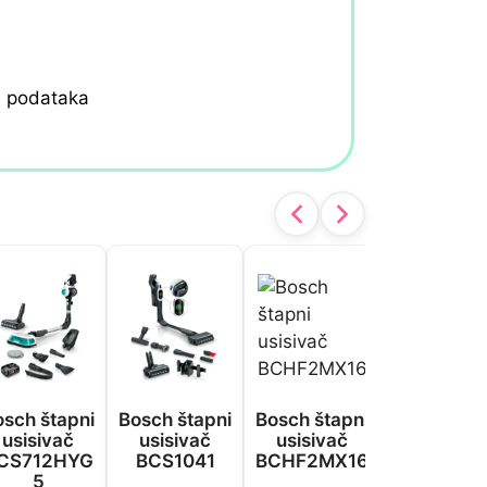
h podataka
osch štapni
Bosch štapni
Bosch štapni
Dyson štap
usisivač
usisivač
usisivač
usisivač 
CS712HYG
BCS1041
BCHF2MX16
Advance
5