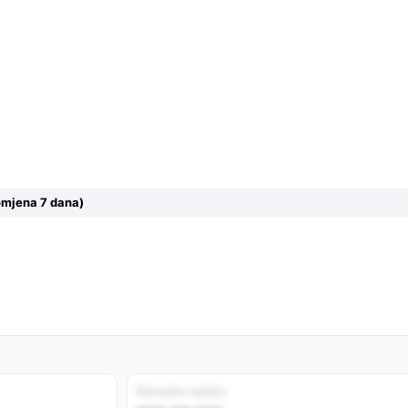
omjena 7 dana)
Rekordno najniža