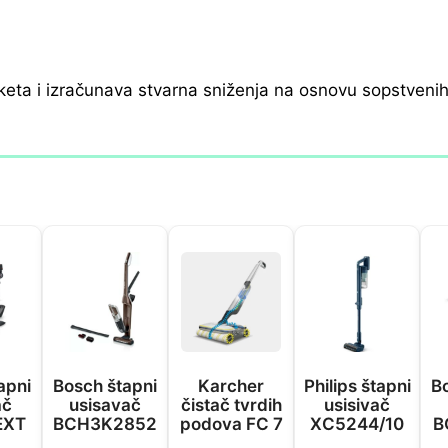
keta i izračunava stvarna sniženja na osnovu sopstveni
apni
Bosch štapni
Karcher
Philips štapni
B
ač
usisavač
čistač tvrdih
usisivač
EXT
BCH3K2852
podova FC 7
XC5244/10
B