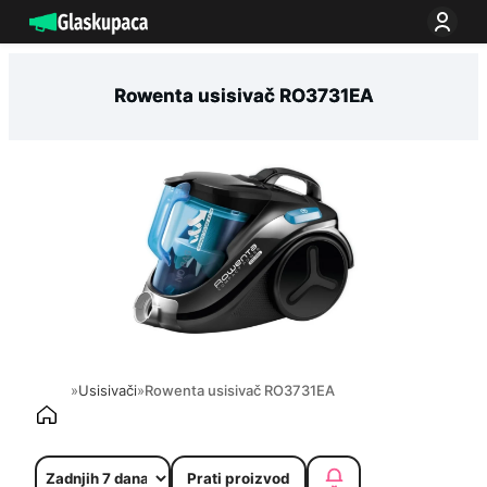
Idi
na
sadržaj
Rowenta usisivač RO3731EA
»
Usisivači
»
Rowenta usisivač RO3731EA
Prati proizvod