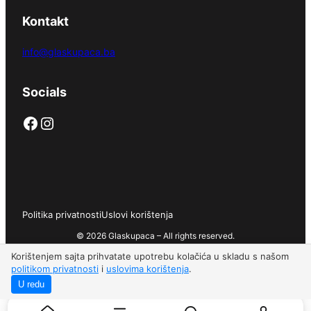
Kontakt
info@glaskupaca.ba
Socials
Facebook
Instagram
Politika privatnosti
Uslovi korištenja
© 2026 Glaskupaca – All rights reserved.
Korištenjem sajta prihvatate upotrebu kolačića u skladu s našom
politikom privatnosti
i
uslovima korištenja
.
U redu