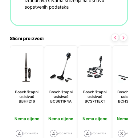
izračunava stvarna sniženja na osnovu
sopstvenih podataka
Slični proizvodi
Bosch štapni
Bosch štapni
Bosch štapni
Bosch štap
usisivač
usisivač
usisivač
usisavač
BBHF216
BCS611P4A
BCS711EXT
BCH3K285
Nema cijene
Nema cijene
Nema cijene
Nema cije
4
4
4
3
prodavnica
prodavnica
prodavnica
prodavni