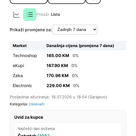
Prikaži:
Lista
Prikaži promjene za:
Market
Današnja cijena (promjena 7 dana)
Technoshop
165.00 KM
0%
eKupi
167.90 KM
0%
Zeka
170.96 KM
0%
Electronic
229.00 KM
0%
Posljednje ažuriranje: 19.07.2026 u 18:54 (Sarajevo)
Kategorija:
Usisivači
Uvid za kupce
Najčešći dan sniženja
Četvrtak
(10%)