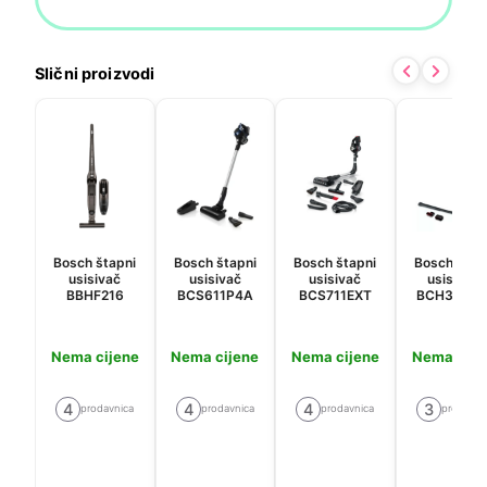
Slični proizvodi
Bosch štapni
Bosch štapni
Bosch štapni
Bosch štap
usisivač
usisivač
usisivač
usisavač
BBHF216
BCS611P4A
BCS711EXT
BCH3K285
Nema cijene
Nema cijene
Nema cijene
Nema cije
4
4
4
3
prodavnica
prodavnica
prodavnica
prodavni